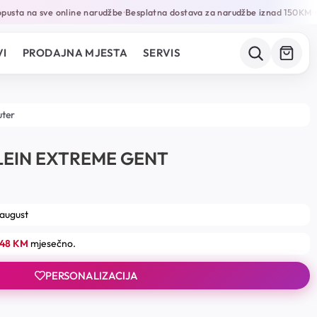
sta na sve online narudžbe
Besplatna dostava za narudžbe iznad 150KM
Ga
•
•
I
PRODAJNA MJESTA
SERVIS
uter
PLEIN EXTREME GENT
 august
.48 KM
mjesečno.
PERSONALIZACIJA