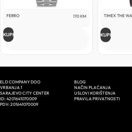
FERRO
TIMEX THE W
170
KM
KUPI
KUPI
ELD COMPANY DOO
BLOG
VRBANJA 1
NAČIN PLAĆANJA
SARAJEVO CITY CENTER
USLOVI KORIŠTENJA
ID: 4201641070009
PRAVILA PRIVATNOSTI
PDV: 201641070009