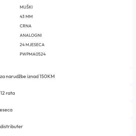
MUŠKI
43 MM
CRNA
ANALOGNI
24 MJESECA
PWPMA0524
 za narudžbe iznad 150KM
12 rata
jeseca
 distributer