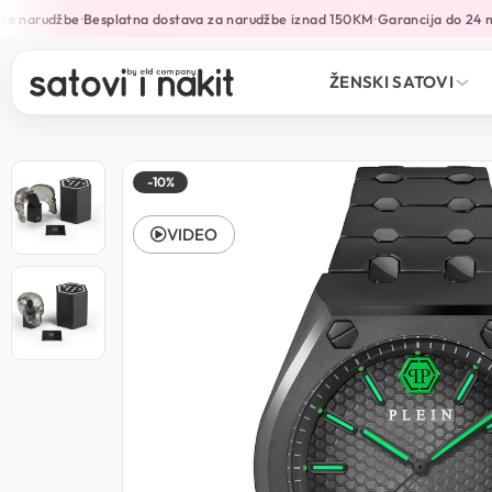
e narudžbe
Besplatna dostava za narudžbe iznad 150KM
Garancija do 24 mj
•
•
ŽENSKI SATOVI
-10%
VIDEO