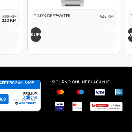
TIMEX DEEPWATER
438
KM
328
KM
230
KM
KUPI
K
SIGURNO ONLINE PLAĆANJE