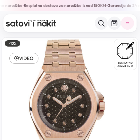
ne narudžbe
Besplatna dostava za narudžbe iznad 150KM
Garancija do 24 m
•
•
-10%
VIDEO
BESPLATNO
GRAVIRANJE