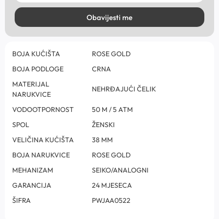
Obavijesti me
BOJA KUĆIŠTA
ROSE GOLD
BOJA PODLOGE
CRNA
MATERIJAL
NEHRĐAJUĆI ČELIK
NARUKVICE
VODOOTPORNOST
50 M / 5 ATM
SPOL
ŽENSKI
VELIČINA KUĆIŠTA
38 MM
BOJA NARUKVICE
ROSE GOLD
MEHANIZAM
SEIKO/ANALOGNI
GARANCIJA
24 MJESECA
ŠIFRA
PWJAA0522