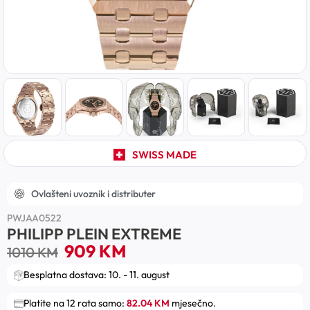
SWISS MADE
Ovlašteni uvoznik i distributer
PWJAA0522
PHILIPP PLEIN EXTREME
909
KM
1010
KM
Besplatna dostava: 10. - 11. august
Platite na 12 rata samo:
82.04 KM
mjesečno.