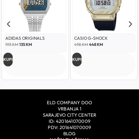
ADIDAS ORIGINALS
CASIO G-SHOCK
193
KM
135
KM
498
KM
448
KM
KUPI
KUPI
ELD COMPANY DOO
VRBANJA 1
SARAJEVO CITY CENTER
ID: 4201641070009
PDV: 201641070009
BLOG