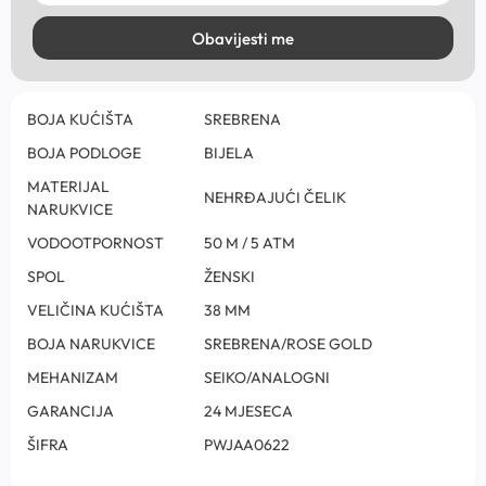
Obavijesti me
BOJA KUĆIŠTA
SREBRENA
BOJA PODLOGE
BIJELA
MATERIJAL
NEHRĐAJUĆI ČELIK
NARUKVICE
VODOOTPORNOST
50 M / 5 ATM
SPOL
ŽENSKI
VELIČINA KUĆIŠTA
38 MM
BOJA NARUKVICE
SREBRENA/ROSE GOLD
MEHANIZAM
SEIKO/ANALOGNI
GARANCIJA
24 MJESECA
ŠIFRA
PWJAA0622