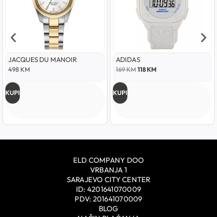
JACQUES DU MANOIR
ADIDAS
498
KM
169
KM
118
KM
KUPI
KUPI
ELD COMPANY DOO
VRBANJA 1
SARAJEVO CITY CENTER
ID: 4201641070009
PDV: 201641070009
BLOG