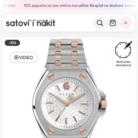
 12 rata
10% popusta na sve online narudžbe
Besplatna dostava za naru
•
•
-10%
VIDEO
BESPLATNO
GRAVIRANJE