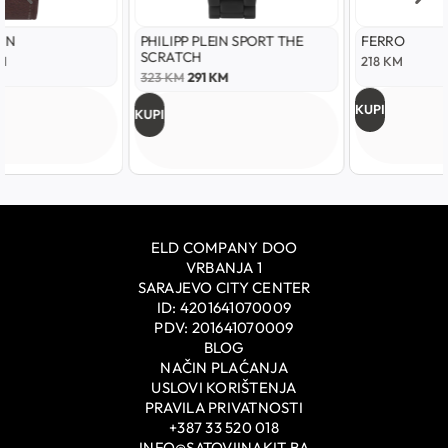
PHILIPP PLEIN SPORT THE
FERRO
SCRATCH
218
KM
323
KM
291
KM
KUPI
KUPI
ELD COMPANY DOO
VRBANJA 1
SARAJEVO CITY CENTER
ID: 4201641070009
PDV: 201641070009
BLOG
NAČIN PLAĆANJA
USLOVI KORIŠTENJA
PRAVILA PRIVATNOSTI
+387 33 520 018
INFO@SATOVIINAKIT.BA