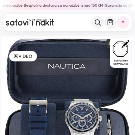
ne narudžbe
Besplatna dostava za narudžbe iznad 150KM
Garancija do 24 m
•
•
TRENDING
VIDEO
BESPLATNO
GRAVIRANJE