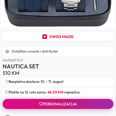
SWISS MADE
Ovlašteni uvoznik i distributer
NAPNSF307
NAUTICA SET
510
KM
Besplatna dostava: 10. - 11. august
Platite na 12 rata samo:
46.03 KM
mjesečno.
PERSONALIZACIJA