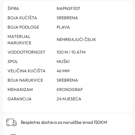
ŠIFRA
NAPNSF307
BOJA KUĆIŠTA
SREBRENA
BOJA PODLOGE
PLAVA
MATERIJAL
NEHRĐAJUĆI ČELIK
NARUKVICE
VODOOTPORNOST
100 M / 10 ATM
SPOL
MUŠKI
VELIČINA KUĆIŠTA
46 MM
BOJA NARUKVICE
SREBRENA
MEHANIZAM
KRONOGRAF
GARANCIJA
24 MJESECA
Besplatna dostava za narudžbe iznad 150KM