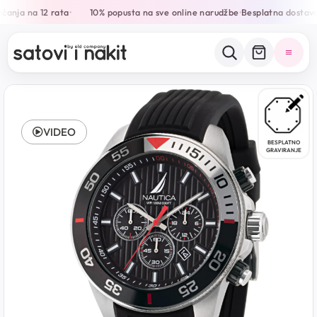
ćanja na 12 rata
10% popusta na sve online narudžbe
Besplatna dostava
•
•
VIDEO
BESPLATNO
GRAVIRANJE