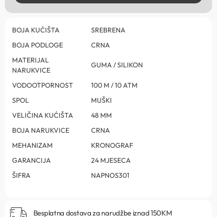
BOJA KUĆIŠTA
SREBRENA
BOJA PODLOGE
CRNA
MATERIJAL
GUMA / SILIKON
NARUKVICE
VODOOTPORNOST
100 M / 10 ATM
SPOL
MUŠKI
VELIČINA KUĆIŠTA
48 MM
BOJA NARUKVICE
CRNA
MEHANIZAM
KRONOGRAF
GARANCIJA
24 MJESECA
ŠIFRA
NAPNOS301
Besplatna dostava za narudžbe iznad 150KM