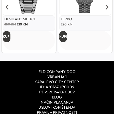
D1 MILANO SKETCH
FERRO
350
KM
210
KM
220
KM
KUPI
KUPI
ELD COMPANY DOO
VRBANJA 1
SARAJEVO CITY CENTER
ID: 4201641070009
PDV: 201641070009
BLOG
NAČIN PLAĆANJA
USLOVI KORIŠTENJA
PRAVILA PRIVATNOSTI