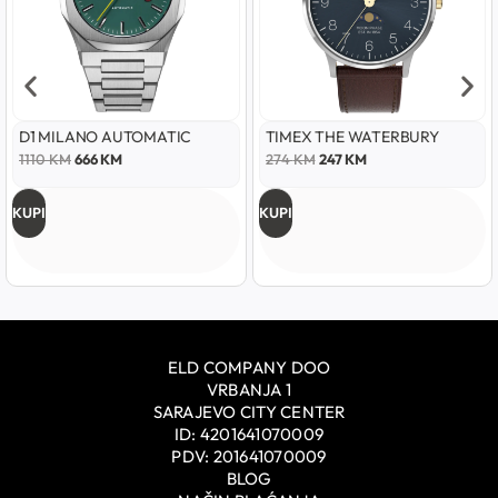
D1 MILANO AUTOMATIC
TIMEX THE WATERBURY
1110
KM
666
KM
274
KM
247
KM
KUPI
KUPI
ELD COMPANY DOO
VRBANJA 1
SARAJEVO CITY CENTER
ID: 4201641070009
PDV: 201641070009
BLOG