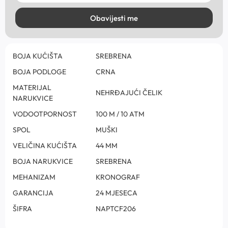
Obavijesti me
BOJA KUĆIŠTA
SREBRENA
BOJA PODLOGE
CRNA
MATERIJAL
NEHRĐAJUĆI ČELIK
NARUKVICE
VODOOTPORNOST
100 M / 10 ATM
SPOL
MUŠKI
VELIČINA KUĆIŠTA
44 MM
BOJA NARUKVICE
SREBRENA
MEHANIZAM
KRONOGRAF
GARANCIJA
24 MJESECA
ŠIFRA
NAPTCF206