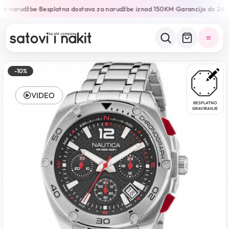
ne narudžbe
Besplatna dostava za narudžbe iznad 150KM
Garancija do 24 m
•
•
-10%
VIDEO
BESPLATNO
GRAVIRANJE