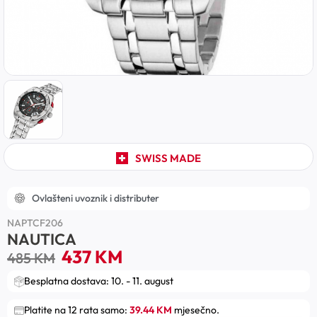
SWISS MADE
Ovlašteni uvoznik i distributer
NAPTCF206
NAUTICA
437
KM
485
KM
Besplatna dostava: 10. - 11. august
Platite na 12 rata samo:
39.44 KM
mjesečno.