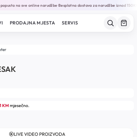
opusta na sve online narudžbe
Besplatna dostava za narudžbe iznad 150KM
•
•
I
PRODAJNA MJESTA
SERVIS
uter
ESAK
61 KM
mjesečno.
LIVE VIDEO PROIZVODA