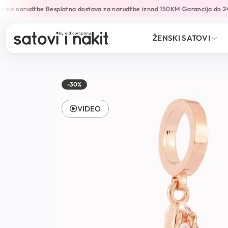
line narudžbe
Besplatna dostava za narudžbe iznad 150KM
Garancija do 24
•
•
ŽENSKI SATOVI
-30%
VIDEO