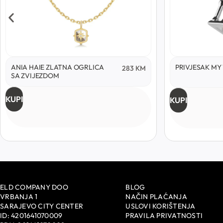
NIA HAIE ZLATNA OGRLICA
PRIVJESAK MY WO
283
KM
A ZVIJEZDOM
PI
KUPI
ELD COMPANY DOO
BLOG
VRBANJA 1
NAČIN PLAĆANJA
SARAJEVO CITY CENTER
USLOVI KORIŠTENJA
ID: 4201641070009
PRAVILA PRIVATNOSTI