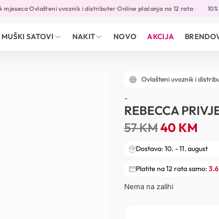
 mjeseca
Ovlašteni uvoznik i distributer
Online plaćanja na 12 rata
10% p
•
•
•
MUŠKI SATOVI
NAKIT
NOVO
AKCIJA
BRENDOV
Ovlašteni uvoznik i distrib
-
REBECCA PRIVJ
57
KM
40
KM
Dostava: 10. - 11. august
Platite na 12 rata samo:
3.
Nema na zalihi