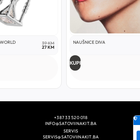
RLD
NAUŠNICE DIVA
39
KM
11
27
KM
8
KUPI
+387 33 520 018
INFO@SATOVIINAKIT.BA
SERVIS
SERVIS@SATOVIINAKIT.BA