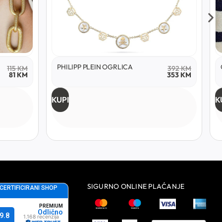
PHILIPP PLEIN OGRLICA
OGRL
5
KM
392
KM
1
KM
353
KM
KUPI
KUPI
SIGURNO ONLINE PLAĆANJE