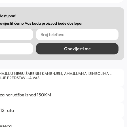
 dostupan!
obavijestit ćemo Vas kada proizvod bude dostupan
Obavijesti me
AJLIJU MEĐU ŠARENIM KAMENJEM, AMAJLIJAMA I SIMBOLIMA …
LJE PREDSTAVLJA VAS
 za narudžbe iznad 150KM
12 rata
jeseca