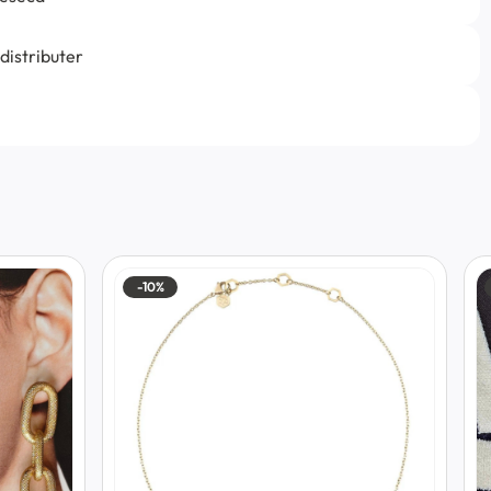
 distributer
-10%
-30