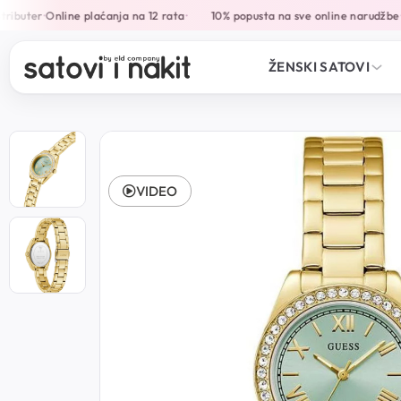
ributer
Online plaćanja na 12 rata
10% popusta na sve online narudžbe
B
•
•
•
ŽENSKI SATOVI
VIDEO