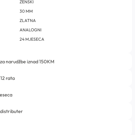
ŽENSKI
30 MM
ZLATNA
ANALOGNI
24 MJESECA
 za narudžbe iznad 150KM
12 rata
jeseca
 distributer