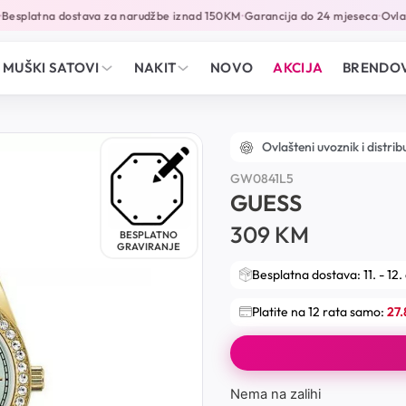
esplatna dostava za narudžbe iznad 150KM
Garancija do 24 mjeseca
Ovlašt
•
•
MUŠKI SATOVI
NAKIT
NOVO
AKCIJA
BRENDOV
Ovlašteni uvoznik i distrib
GW0841L5
GUESS
309
KM
BESPLATNO
GRAVIRANJE
Besplatna dostava: 11. - 12.
Platite na 12 rata samo:
27
Nema na zalihi