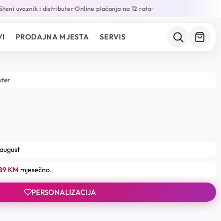
eni uvoznik i distributer
Online plaćanja na 12 rata
•
•
I
PRODAJNA MJESTA
SERVIS
uter
 august
.89 KM
mjesečno.
PERSONALIZACIJA