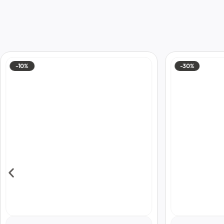
-10%
-30%