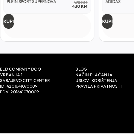
PLEIN SPORT SUPERNOVA
ADIDAS
478
KM
430
KM
KUPI
KUPI
ELD COMPANY DOO
BLOG
VRBANJA 1
NAČIN PLAĆANJA
SARAJEVO CITY CENTER
USLOVI KORIŠTENJA
ID: 4201641070009
PRAVILA PRIVATNOSTI
PDV: 201641070009