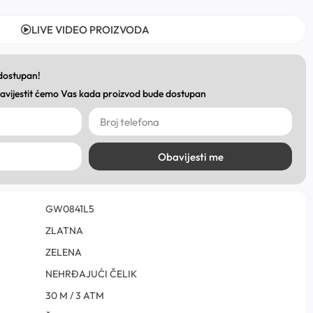
LIVE VIDEO PROIZVODA
 dostupan!
obavijestit ćemo Vas kada proizvod bude dostupan
Obavijesti me
GW0841L5
ZLATNA
ZELENA
NEHRĐAJUĆI ČELIK
30 M / 3 ATM