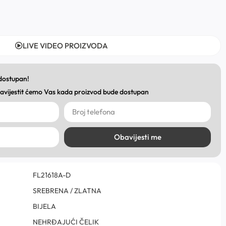
LIVE VIDEO PROIZVODA
 dostupan!
obavijestit ćemo Vas kada proizvod bude dostupan
Obavijesti me
FL21618A-D
SREBRENA / ZLATNA
BIJELA
NEHRĐAJUĆI ČELIK