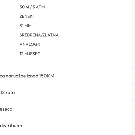
30 M / 3 ATM
ŽENSKI
31 MM
SREBRENA/ZLATNA
ANALOGNI
12 MJESECI
 za narudžbe iznad 150KM
12 rata
jeseca
 distributer