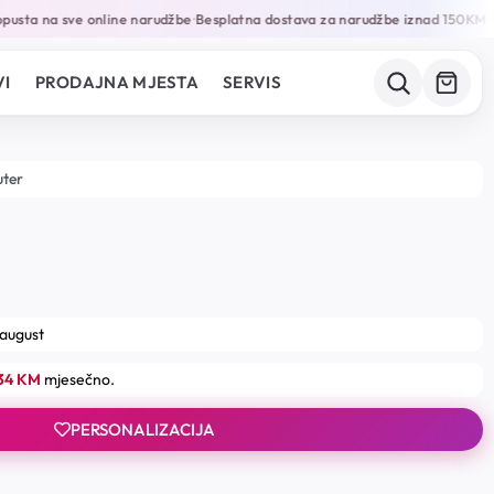
sta na sve online narudžbe
Besplatna dostava za narudžbe iznad 150KM
Ga
•
•
I
PRODAJNA MJESTA
SERVIS
uter
 august
.34 KM
mjesečno.
PERSONALIZACIJA