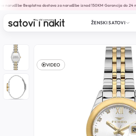
e narudžbe
Besplatna dostava za narudžbe iznad 150KM
Garancija do 24 mj
•
•
ŽENSKI SATOVI
VIDEO