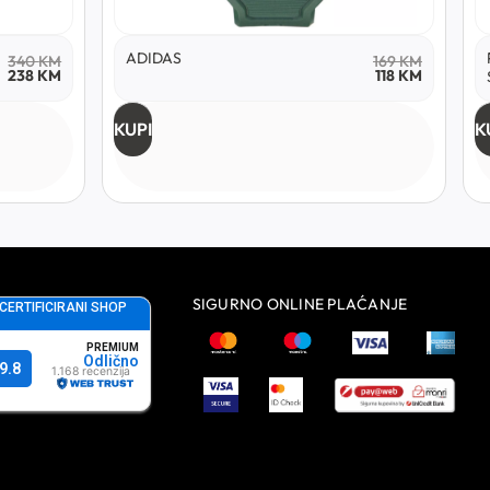
ADIDAS
340
KM
169
KM
238
KM
118
KM
KUPI
K
SIGURNO ONLINE PLAĆANJE