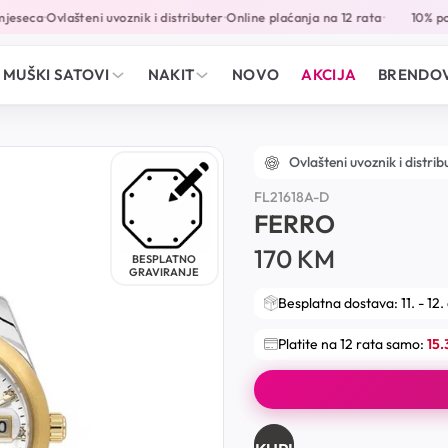
eseca
Ovlašteni uvoznik i distributer
Online plaćanja na 12 rata
10% popu
•
•
•
MUŠKI SATOVI
NAKIT
NOVO
AKCIJA
BRENDOV
Ovlašteni uvoznik i distrib
FL21618A-D
FERRO
170
KM
BESPLATNO
GRAVIRANJE
Besplatna dostava: 11. - 12.
Platite na 12 rata samo:
15