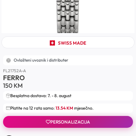
SWISS MADE
Ovlašteni uvoznik i distributer
FL21752A-A
FERRO
150
KM
Besplatna dostava: 7. - 8. august
Platite na 12 rata samo:
13.54 KM
mjesečno.
PERSONALIZACIJA