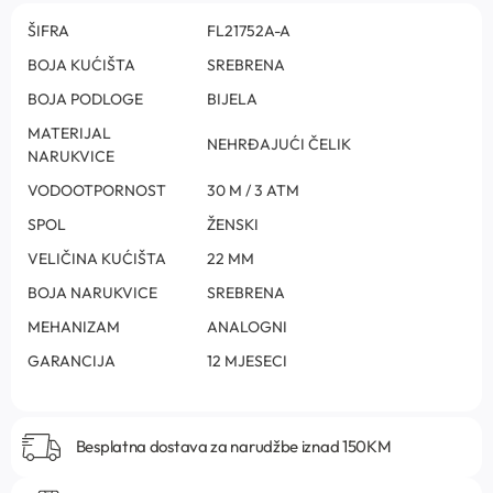
ŠIFRA
FL21752A-A
BOJA KUĆIŠTA
SREBRENA
BOJA PODLOGE
BIJELA
MATERIJAL
NEHRĐAJUĆI ČELIK
NARUKVICE
VODOOTPORNOST
30 M / 3 ATM
SPOL
ŽENSKI
VELIČINA KUĆIŠTA
22 MM
BOJA NARUKVICE
SREBRENA
MEHANIZAM
ANALOGNI
GARANCIJA
12 MJESECI
Besplatna dostava za narudžbe iznad 150KM