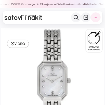
e iznad 150KM
Garancija do 24 mjeseca
Ovlašteni uvoznik i distributer
Onlin
•
•
•
VIDEO
BESPLATNO
GRAVIRANJE