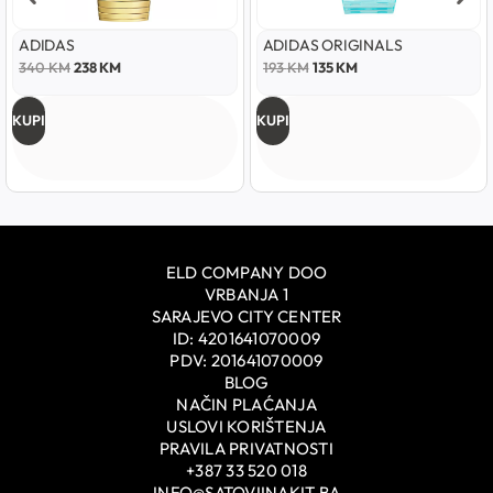
ADIDAS
ADIDAS ORIGINALS
340
KM
238
KM
193
KM
135
KM
KUPI
KUPI
ELD COMPANY DOO
VRBANJA 1
SARAJEVO CITY CENTER
ID: 4201641070009
PDV: 201641070009
BLOG
NAČIN PLAĆANJA
USLOVI KORIŠTENJA
PRAVILA PRIVATNOSTI
+387 33 520 018
INFO@SATOVIINAKIT.BA