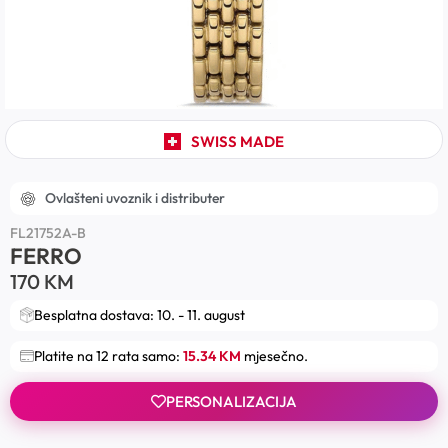
SWISS MADE
Ovlašteni uvoznik i distributer
FL21752A-B
FERRO
170
KM
Besplatna dostava: 10. - 11. august
Platite na 12 rata samo:
15.34 KM
mjesečno.
PERSONALIZACIJA