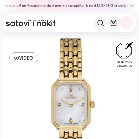
line narudžbe
Besplatna dostava za narudžbe iznad 150KM
Garancija do 24
•
•
VIDEO
BESPLATNO
GRAVIRANJE