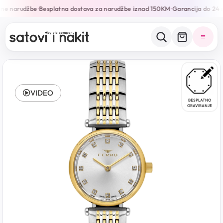
ine narudžbe
Besplatna dostava za narudžbe iznad 150KM
Garancija do 24 
•
•
VIDEO
BESPLATNO
GRAVIRANJE