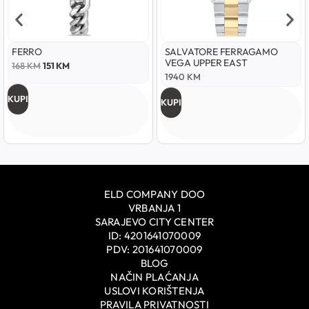
FERRO
SALVATORE FERRAGAMO
VEGA UPPER EAST
168
KM
151
KM
1940
KM
KUPI
KUPI
ELD COMPANY DOO
VRBANJA 1
SARAJEVO CITY CENTER
ID: 4201641070009
PDV: 201641070009
BLOG
NAČIN PLAĆANJA
USLOVI KORIŠTENJA
PRAVILA PRIVATNOSTI