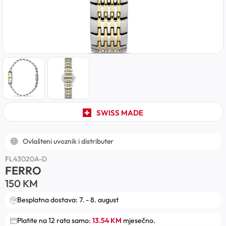
SWISS MADE
Ovlašteni uvoznik i distributer
FL43020A-D
FERRO
150
KM
Besplatna dostava: 7. - 8. august
Platite na 12 rata samo:
13.54 KM
mjesečno.