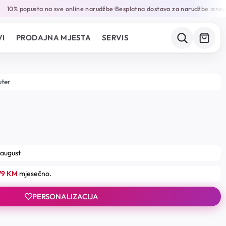
10% popusta na sve online narudžbe
Besplatna dostava za narudžbe iznad 
•
I
PRODAJNA MJESTA
SERVIS
uter
 august
79 KM
mjesečno.
PERSONALIZACIJA