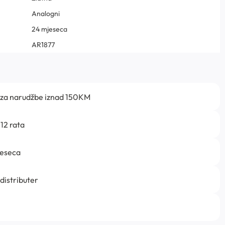
Analogni
24 mjeseca
AR1877
 za narudžbe iznad 150KM
12 rata
jeseca
 distributer