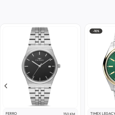
-10%
FERRO
TIMEX LEGAC
150
KM