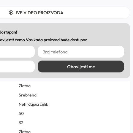
LIVE VIDEO PROIZVODA
 dostupan!
obavijestit ćemo Vas kada proizvod bude dostupan
Obavijesti me
Zlatna
Srebrena
Nehrđajući čelik
50
32
Zlatna