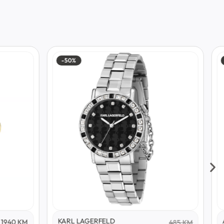
-50%
KARL LAGERFELD
1940
KM
485
KM