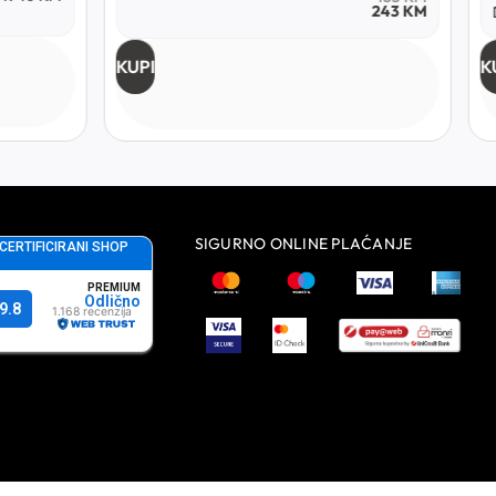
243
KM
KUPI
K
SIGURNO ONLINE PLAĆANJE