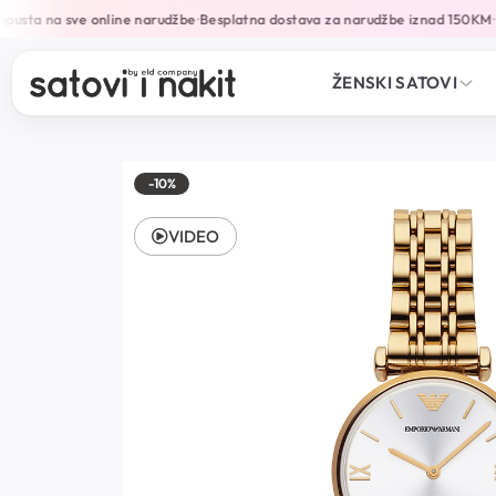
usta na sve online narudžbe
Besplatna dostava za narudžbe iznad 150KM
G
•
•
ŽENSKI SATOVI
-10%
VIDEO