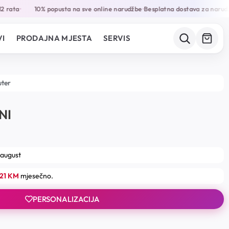
 rata
10% popusta na sve online narudžbe
Besplatna dostava za narudž
•
•
I
PRODAJNA MJESTA
SERVIS
uter
NI
 august
.21 KM
mjesečno.
PERSONALIZACIJA