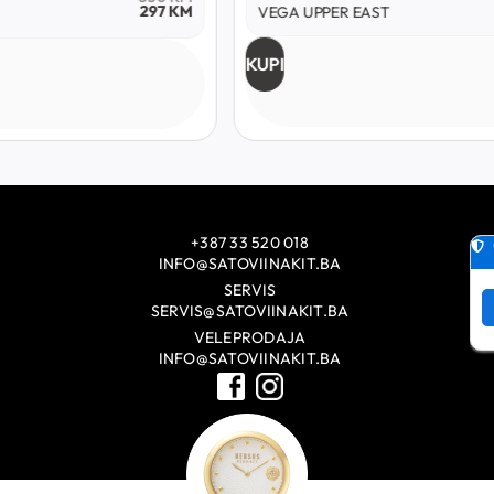
297
KM
VEGA UPPER EAST
KUPI
+387 33 520 018
INFO@SATOVIINAKIT.BA
SERVIS
SERVIS@SATOVIINAKIT.BA
VELEPRODAJA
INFO@SATOVIINAKIT.BA