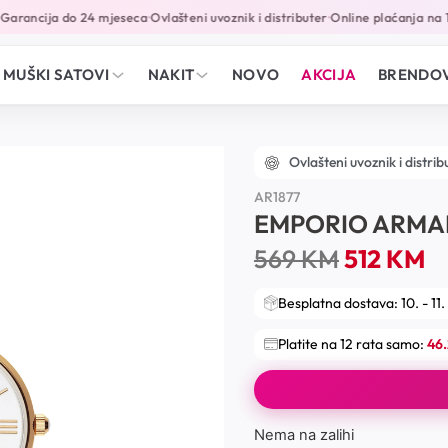
arancija do 24 mjeseca
Ovlašteni uvoznik i distributer
Online plaćanja na 12
•
•
MUŠKI SATOVI
NAKIT
NOVO
AKCIJA
BRENDOV
Ovlašteni uvoznik i distrib
AR1877
EMPORIO ARMA
569
KM
512
KM
Besplatna dostava: 10. - 11.
Platite na 12 rata samo:
46
Nema na zalihi