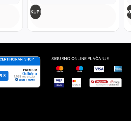
KUPI
K
SIGURNO ONLINE PLAĆANJE