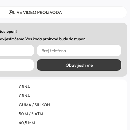
LIVE VIDEO PROIZVODA
 dostupan!
obavijestit ćemo Vas kada proizvod bude dostupan
Obavijesti me
CRNA
CRNA
GUMA / SILIKON
50 M / 5 ATM
40,5 MM