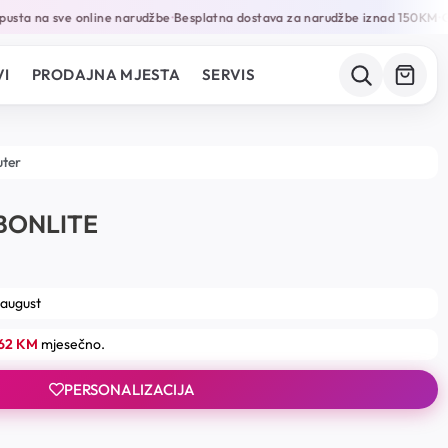
sta na sve online narudžbe
Besplatna dostava za narudžbe iznad 150KM
Gar
•
•
I
PRODAJNA MJESTA
SERVIS
uter
BONLITE
 august
.62 KM
mjesečno.
PERSONALIZACIJA