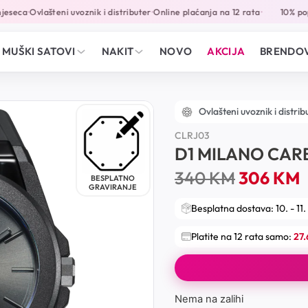
eseca
Ovlašteni uvoznik i distributer
Online plaćanja na 12 rata
10% popu
•
•
•
MUŠKI SATOVI
NAKIT
NOVO
AKCIJA
BRENDOV
Ovlašteni uvoznik i distrib
CLRJ03
D1 MILANO CAR
340
KM
306
KM
BESPLATNO
GRAVIRANJE
Besplatna dostava: 10. - 11.
Platite na 12 rata samo:
27
Nema na zalihi