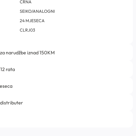
CRNA
SEIKO/ANALOGNI
24 MJESECA
CLRJ03
 za narudžbe iznad 150KM
12 rata
jeseca
 distributer