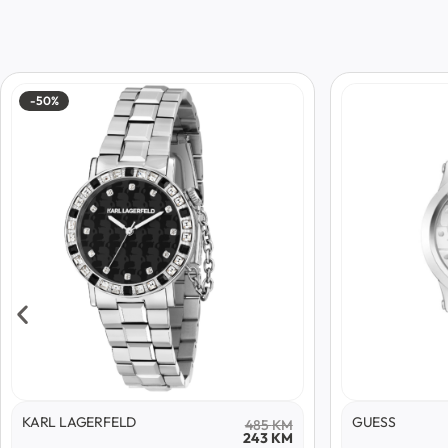
-50%
KARL LAGERFELD
GUESS
485
KM
243
KM