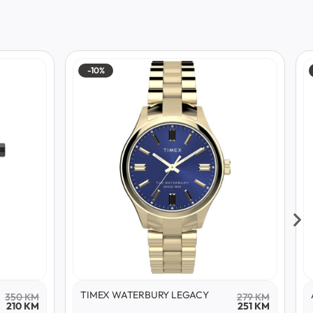
-10%
TIMEX WATERBURY LEGACY
350
KM
279
KM
210
KM
251
KM