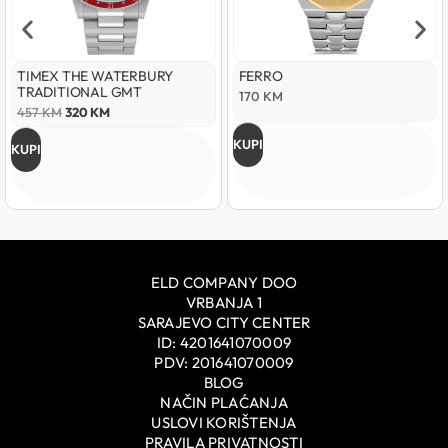
TIMEX THE WATERBURY
FERRO
TRADITIONAL GMT
170
KM
457
KM
320
KM
KUPI
KUPI
ELD COMPANY DOO
VRBANJA 1
SARAJEVO CITY CENTER
ID: 4201641070009
PDV: 201641070009
BLOG
NAČIN PLAĆANJA
USLOVI KORIŠTENJA
PRAVILA PRIVATNOSTI