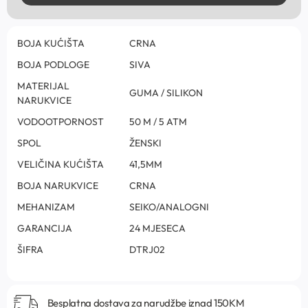
BOJA KUĆIŠTA
CRNA
BOJA PODLOGE
SIVA
MATERIJAL
GUMA / SILIKON
NARUKVICE
VODOOTPORNOST
50 M / 5 ATM
SPOL
ŽENSKI
VELIČINA KUĆIŠTA
41,5MM
BOJA NARUKVICE
CRNA
MEHANIZAM
SEIKO/ANALOGNI
GARANCIJA
24 MJESECA
ŠIFRA
DTRJ02
Besplatna dostava za narudžbe iznad 150KM