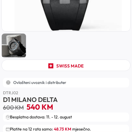
SWISS MADE
Ovlašteni uvoznik i distributer
DTRJ02
D1 MILANO DELTA
540
KM
600
KM
Besplatna dostava: 11. - 12. august
Platite na 12 rata samo:
48.73 KM
mjesečno.