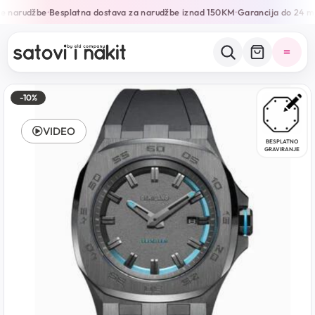
e narudžbe
Besplatna dostava za narudžbe iznad 150KM
Garancija do 24 mj
•
•
-10%
VIDEO
BESPLATNO
GRAVIRANJE