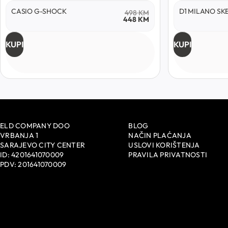
CASIO G-SHOCK
D1 MILANO SK
498
KM
448
KM
KUPI
KUPI
ELD COMPANY DOO
BLOG
VRBANJA 1
NAČIN PLAĆANJA
SARAJEVO CITY CENTER
USLOVI KORIŠTENJA
ID: 4201641070009
PRAVILA PRIVATNOSTI
PDV: 201641070009