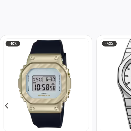
-10%
-40%