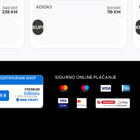
ADIDAS
340
KM
169
KM
238
KM
118
KM
KUPI
K
SIGURNO ONLINE PLAĆANJE