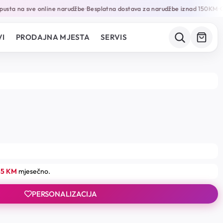
sta na sve online narudžbe
Besplatna dostava za narudžbe iznad 150KM
Gar
•
•
I
PRODAJNA MJESTA
SERVIS
55 KM
mjesečno.
PERSONALIZACIJA