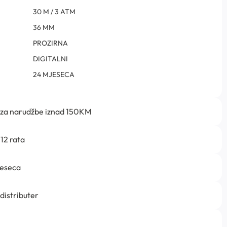
30 M / 3 ATM
36 MM
PROZIRNA
DIGITALNI
24 MJESECA
 za narudžbe iznad 150KM
12 rata
jeseca
 distributer