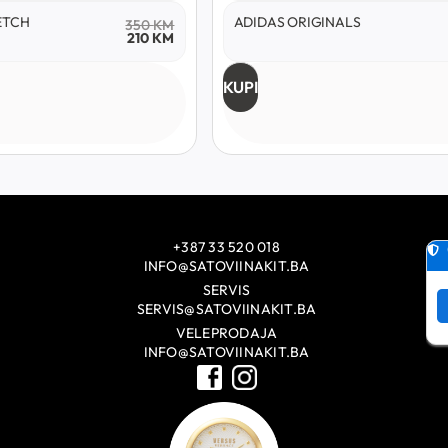
ETCH
ADIDAS ORIGINALS
350
KM
210
KM
KUPI
+387 33 520 018
INFO@SATOVIINAKIT.BA
SERVIS
SERVIS@SATOVIINAKIT.BA
VELEPRODAJA
INFO@SATOVIINAKIT.BA