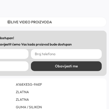
LIVE VIDEO PROIZVODA
 dostupan!
obavijestit ćemo Vas kada proizvod bude dostupan
Obavijesti me
A168XESG-9AEF
ZLATNA
ZLATNA
GUMA / SILIKON