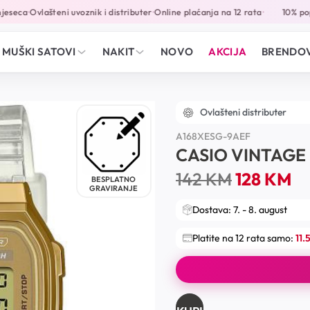
eseca
Ovlašteni uvoznik i distributer
Online plaćanja na 12 rata
10% popu
•
•
•
MUŠKI SATOVI
NAKIT
NOVO
AKCIJA
BRENDOV
Ovlašteni distributer
A168XESG-9AEF
CASIO VINTAGE
142
KM
128
KM
BESPLATNO
GRAVIRANJE
Dostava: 7. - 8. august
Platite na 12 rata samo:
11.