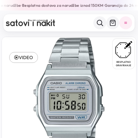
e narudžbe
Besplatna dostava za narudžbe iznad 150KM
Garancija do 24 mj
•
•
VIDEO
BESPLATNO
GRAVIRANJE