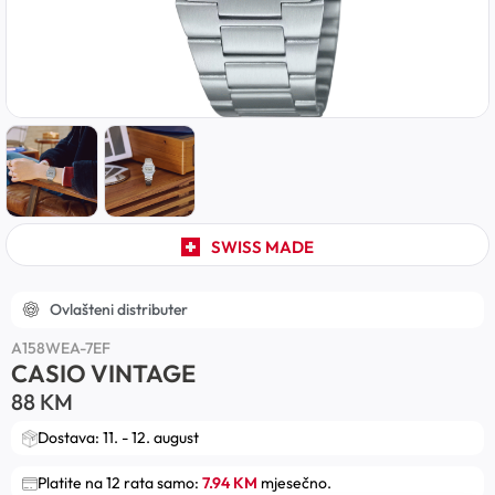
SWISS MADE
Ovlašteni distributer
A158WEA-7EF
CASIO VINTAGE
88
KM
Dostava: 11. - 12. august
Platite na 12 rata samo:
7.94 KM
mjesečno.