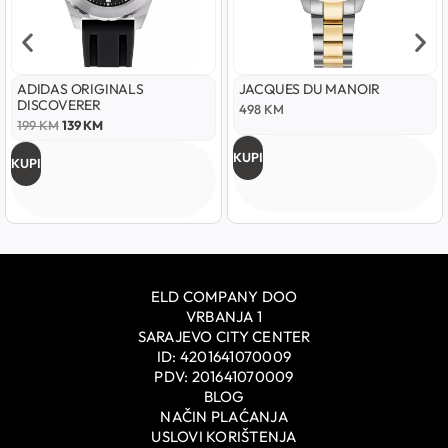
ADIDAS ORIGINALS
JACQUES DU MANOIR
DISCOVERER
498
KM
199
KM
139
KM
KUPI
KUPI
ELD COMPANY DOO
VRBANJA 1
SARAJEVO CITY CENTER
ID: 4201641070009
PDV: 201641070009
BLOG
NAČIN PLAĆANJA
USLOVI KORIŠTENJA