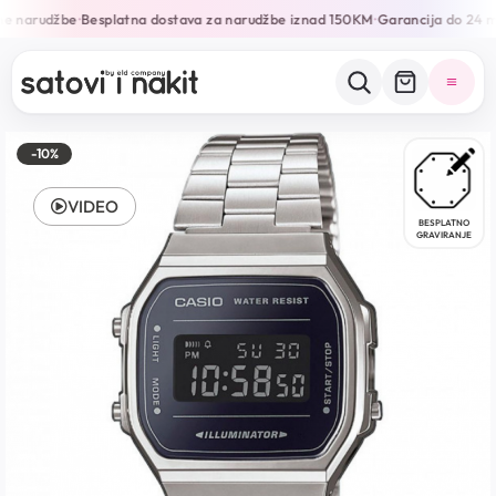
ne narudžbe
Besplatna dostava za narudžbe iznad 150KM
Garancija do 24 m
•
•
-10%
VIDEO
BESPLATNO
GRAVIRANJE