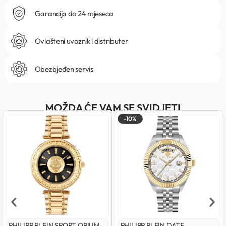
Garancija do 24 mjeseca
Ovlašteni uvoznik i distributer
Obezbjeđen servis
MOŽDA ĆE VAM SE SVIDJETI
-10%
PHILIPP PLEIN SPORT OPIUM
PHILIPP PLEIN DATE