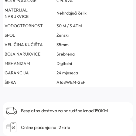
BOJA PODLOGE
CPLAVA
MATERIJAL
Nehrđajući čelik
NARUKVICE
VODOOTPORNOST
30 M / 3 ATM
SPOL
Ženski
VELIČINA KUĆIŠTA
35mm
BOJA NARUKVICE
Srebrena
MEHANIZAM
Digitalni
GARANCIJA
24 mjeseca
ŠIFRA
A168WEM-2EF
Besplatna dostava za narudžbe iznad 150KM
Online plaćanja na 12 rata