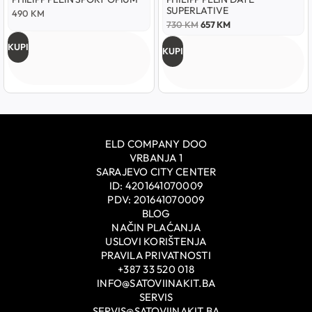
SUPERLATIVE
490
KM
730
KM
657
KM
KUPI
KUPI
ELD COMPANY DOO
VRBANJA 1
SARAJEVO CITY CENTER
ID: 4201641070009
PDV: 201641070009
BLOG
NAČIN PLAĆANJA
USLOVI KORIŠTENJA
PRAVILA PRIVATNOSTI
+387 33 520 018
INFO@SATOVIINAKIT.BA
SERVIS
SERVIS@SATOVIINAKIT.BA