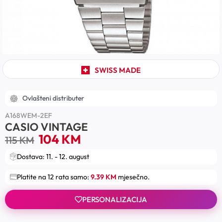
SWISS MADE
Ovlašteni distributer
A168WEM-2EF
CASIO VINTAGE
104
KM
115
KM
Dostava: 11. - 12. august
Platite na 12 rata samo:
9.39 KM
mjesečno.
PERSONALIZACIJA