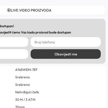
LIVE VIDEO PROIZVODA
 dostupan!
obavijestit ćemo Vas kada proizvod bude dostupan
Obavijesti me
A168WEM-7EF
Srebrena
Srebrena
Nehrđajući čelik
30 M / 3 ATM
35mm