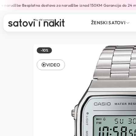
e narudžbe
Besplatna dostava za narudžbe iznad 150KM
Garancija do 24 mj
•
•
ŽENSKI SATOVI
-10%
VIDEO