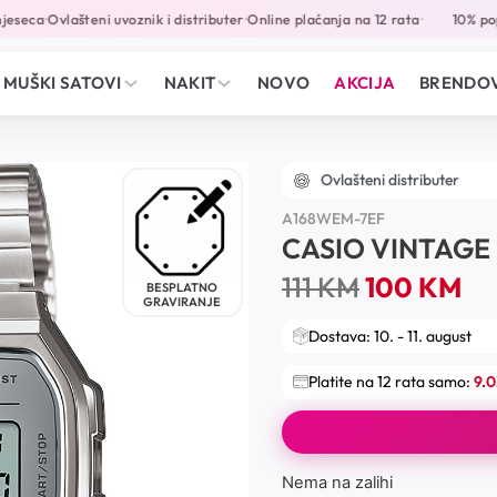
eseca
Ovlašteni uvoznik i distributer
Online plaćanja na 12 rata
10% popu
•
•
•
MUŠKI SATOVI
NAKIT
NOVO
AKCIJA
BRENDOV
Ovlašteni distributer
A168WEM-7EF
CASIO VINTAGE
111
KM
100
KM
BESPLATNO
GRAVIRANJE
Dostava: 10. - 11. august
Platite na 12 rata samo:
9.
Nema na zalihi