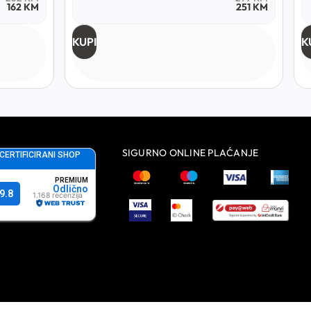
162
KM
251
KM
KUPI
K
SIGURNO ONLINE PLAĆANJE