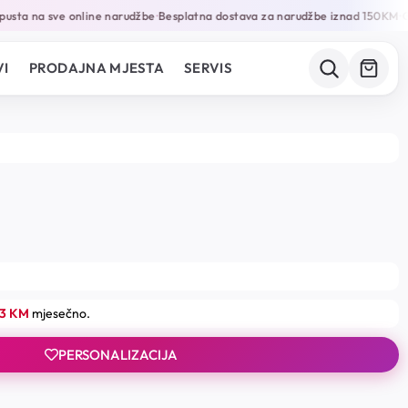
sta na sve online narudžbe
Besplatna dostava za narudžbe iznad 150KM
Gar
•
•
I
PRODAJNA MJESTA
SERVIS
03 KM
mjesečno.
PERSONALIZACIJA