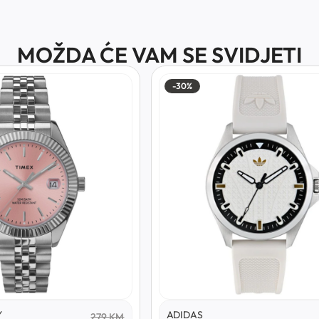
MOŽDA ĆE VAM SE SVIDJETI
-30%
Y
ADIDAS
279
KM