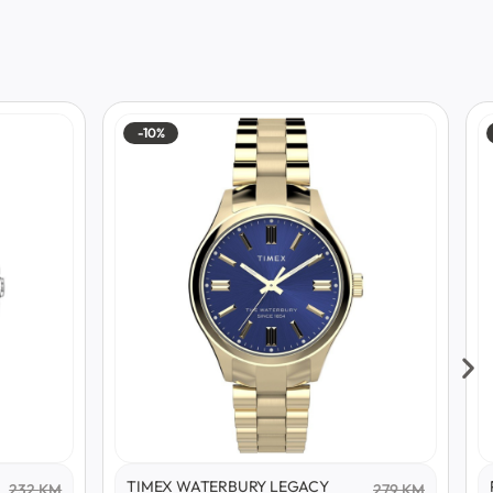
-10%
TIMEX WATERBURY LEGACY
232
KM
279
KM