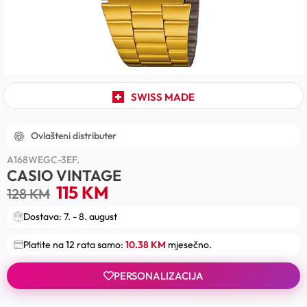
SWISS MADE
Ovlašteni distributer
A168WEGC-3EF.
CASIO VINTAGE
115
KM
128
KM
Dostava: 7. - 8. august
Platite na 12 rata samo:
10.38 KM
mjesečno.
PERSONALIZACIJA