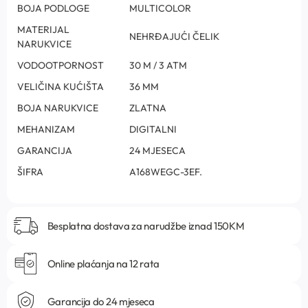
BOJA PODLOGE
MULTICOLOR
MATERIJAL
NEHRĐAJUĆI ČELIK
NARUKVICE
VODOOTPORNOST
30 M / 3 ATM
VELIČINA KUĆIŠTA
36 MM
BOJA NARUKVICE
ZLATNA
MEHANIZAM
DIGITALNI
GARANCIJA
24 MJESECA
ŠIFRA
A168WEGC-3EF.
Besplatna dostava za narudžbe iznad 150KM
Online plaćanja na 12 rata
Garancija do 24 mjeseca