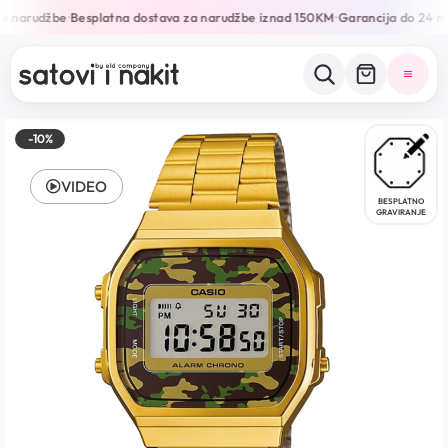
e narudžbe
Besplatna dostava za narudžbe iznad 150KM
Garancija do 24 mj
•
•
-10%
VIDEO
BESPLATNO
GRAVIRANJE