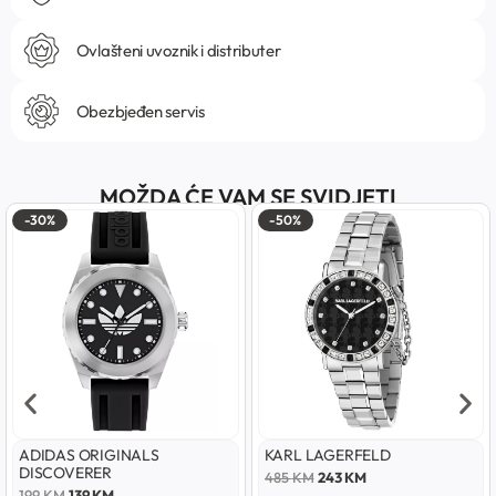
Ovlašteni uvoznik i distributer
Obezbjeđen servis
MOŽDA ĆE VAM SE SVIDJETI
-30%
-50%
ADIDAS ORIGINALS
KARL LAGERFELD
DISCOVERER
485
KM
243
KM
199
KM
139
KM