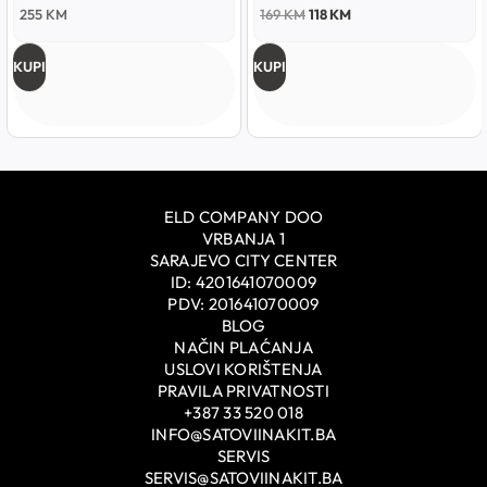
255
KM
169
KM
118
KM
KUPI
KUPI
ELD COMPANY DOO
VRBANJA 1
SARAJEVO CITY CENTER
ID: 4201641070009
PDV: 201641070009
BLOG
NAČIN PLAĆANJA
USLOVI KORIŠTENJA
PRAVILA PRIVATNOSTI
+387 33 520 018
INFO@SATOVIINAKIT.BA
SERVIS
SERVIS@SATOVIINAKIT.BA