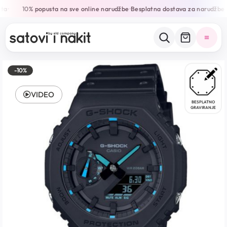
ta
10% popusta na sve online narudžbe
Besplatna dostava za narudžbe 
•
•
-10%
VIDEO
BESPLATNO
GRAVIRANJE