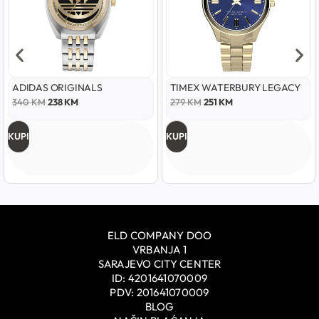
ADIDAS ORIGINALS
TIMEX WATERBURY LEGACY
340
KM
238
KM
279
KM
251
KM
KUPI
KUPI
ELD COMPANY DOO
VRBANJA 1
SARAJEVO CITY CENTER
ID: 4201641070009
PDV: 201641070009
BLOG