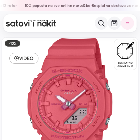
 12 rata
10% popusta na sve online narudžbe
Besplatna dostava za naru
•
•
-10%
VIDEO
BESPLATNO
GRAVIRANJE