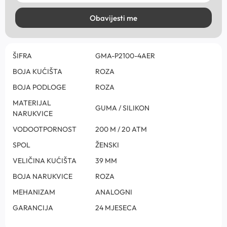
Obavijesti me
ŠIFRA
GMA-P2100-4AER
BOJA KUĆIŠTA
ROZA
BOJA PODLOGE
ROZA
MATERIJAL
GUMA / SILIKON
NARUKVICE
VODOOTPORNOST
200 M / 20 ATM
SPOL
ŽENSKI
VELIČINA KUĆIŠTA
39 MM
BOJA NARUKVICE
ROZA
MEHANIZAM
ANALOGNI
GARANCIJA
24 MJESECA