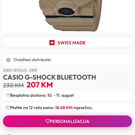
SWISS MADE
Ovlašteni distributer
GBD-800UC-5ER
CASIO G-SHOCK BLUETOOTH
207
KM
230
KM
Besplatna dostava: 10. - 11. august
Platite na 12 rata samo:
18.68 KM
mjesečno.
PERSONALIZACIJA