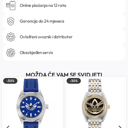
Online plaćanja na 12 rata
Garancija do 24 mjeseca
Ovlašteni uvoznik i distributer
Obezbjeđen servis
MOŽDA ĆE VAM SE SVIDJETI
-30%
-30%