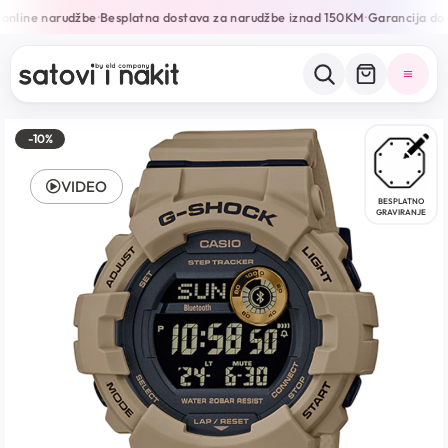
online narudžbe
Besplatna dostava za narudžbe iznad 150KM
Garancija do 
•
•
-10%
VIDEO
BESPLATNO
GRAVIRANJE