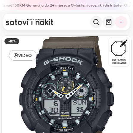
e iznad 150KM
Garancija do 24 mjeseca
Ovlašteni uvoznik i distributer
Onlin
•
•
•
-10%
VIDEO
BESPLATNO
GRAVIRANJE