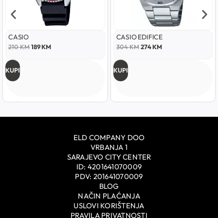
CASIO
CASIO EDIFICE
210
KM
189
KM
304
KM
274
KM
KUPI
KUPI
ELD COMPANY DOO
VRBANJA 1
SARAJEVO CITY CENTER
ID: 4201641070009
PDV: 201641070009
BLOG
NAČIN PLAĆANJA
USLOVI KORIŠTENJA
PRAVILA PRIVATNOSTI