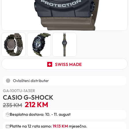
SWISS MADE
Ovlašteni distributer
GA-100TU-1A3ER
CASIO G-SHOCK
212
KM
235
KM
Besplatna dostava: 10. - 11. august
Platite na 12 rata samo:
19.13 KM
mjesečno.