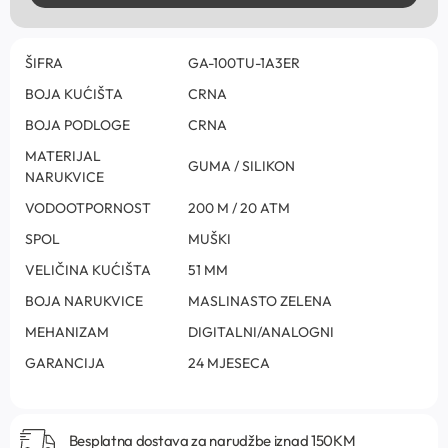
ŠIFRA
GA-100TU-1A3ER
BOJA KUĆIŠTA
CRNA
BOJA PODLOGE
CRNA
MATERIJAL
GUMA / SILIKON
NARUKVICE
VODOOTPORNOST
200 M / 20 ATM
SPOL
MUŠKI
VELIČINA KUĆIŠTA
51 MM
BOJA NARUKVICE
MASLINASTO ZELENA
MEHANIZAM
DIGITALNI/ANALOGNI
GARANCIJA
24 MJESECA
Besplatna dostava za narudžbe iznad 150KM