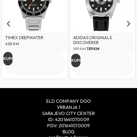
TIMEX DEEPWATER
ADIDAS ORIGINALS
DISCOVERER
438
KM
199
KM
139
KM
KUPI
KUPI
ELD COMPANY DOO
VRBANJA 1
SARAJEVO CITY CENTER
ID: 4201641070009
PDV: 201641070009
BLOG