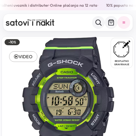
ašteni uvoznik i distributer
Online plaćanja na 12 rata
10% popusta na s
•
•
-10%
VIDEO
BESPLATNO
GRAVIRANJE