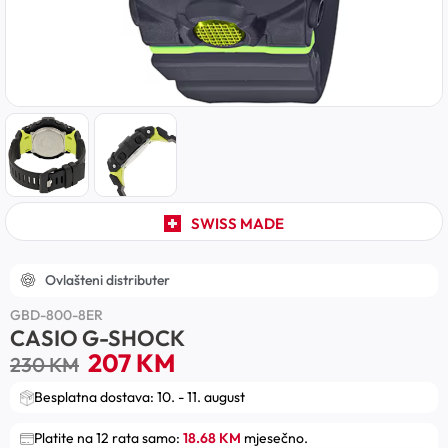
SWISS MADE
Ovlašteni distributer
GBD-800-8ER
CASIO G-SHOCK
207
KM
230
KM
Besplatna dostava: 10. - 11. august
Platite na 12 rata samo:
18.68 KM
mjesečno.