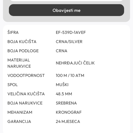
Obavijesti me
ŠIFRA
EF-539D-1AVEF
BOJA KUĆIŠTA
CRNA/SILVER
BOJA PODLOGE
CRNA
MATERIJAL
NEHRĐAJUĆI ČELIK
NARUKVICE
VODOOTPORNOST
100 M / 10 ATM
SPOL
MUŠKI
VELIČINA KUĆIŠTA
48.5 MM
BOJA NARUKVICE
SREBRENA
MEHANIZAM
KRONOGRAF
GARANCIJA
24 MJESECA