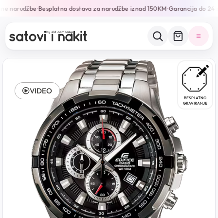
ine narudžbe
Besplatna dostava za narudžbe iznad 150KM
Garancija do 24 
•
•
VIDEO
BESPLATNO
GRAVIRANJE