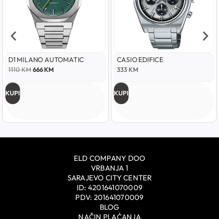
D1 MILANO AUTOMATIC
CASIO EDIFICE
1110
KM
666
KM
333
KM
KUPI
KUPI
ELD COMPANY DOO
VRBANJA 1
SARAJEVO CITY CENTER
ID: 4201641070009
PDV: 201641070009
BLOG
NAČIN PLAĆANJA