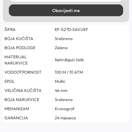
Obavijesti me
ŠIFRA
EF-527D-3AVUEF
BOJA KUĆIŠTA
Srebrena
BOJA PODLOGE
Zelena
MATERIJAL
Nehrđajući čelik
NARUKVICE
VODOOTPORNOST
100 M / 10 ATM
SPOL
Muški
VELIČINA KUĆIŠTA
46 mm
BOJA NARUKVICE
Srebrena
MEHANIZAM
Kronograf
GARANCIJA
24 mjeseca