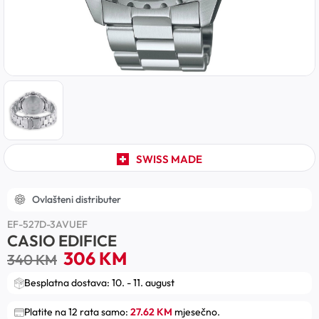
SWISS MADE
Ovlašteni distributer
EF-527D-3AVUEF
CASIO EDIFICE
306
KM
340
KM
Besplatna dostava: 10. - 11. august
Platite na 12 rata samo:
27.62 KM
mjesečno.