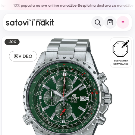
ta
10% popusta na sve online narudžbe
Besplatna dostava za narudžbe 
•
•
-10%
VIDEO
BESPLATNO
GRAVIRANJE