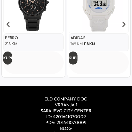
FERRO
ADIDAS
218
KM
169
KM
118
KM
KUPI
KUPI
ELD COMPANY DOO
VRBANJA 1
SARAJEVO CITY CENTER
ID: 4201641070009
PDV: 201641070009
BLOG