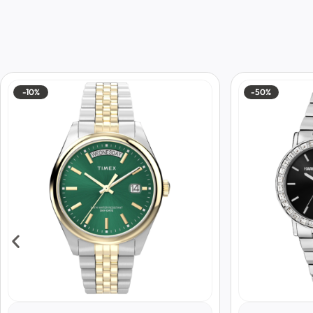
-10%
-50%