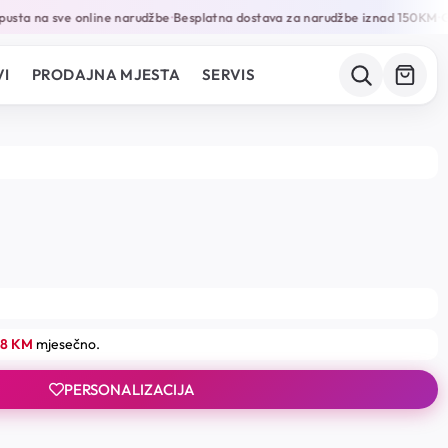
sta na sve online narudžbe
Besplatna dostava za narudžbe iznad 150KM
Gar
•
•
I
PRODAJNA MJESTA
SERVIS
18 KM
mjesečno.
PERSONALIZACIJA