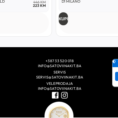
ELD
D1 MILANO
446
KM
223
KM
KUPI
+387 33 520 018
INFO@SATOVIINAKIT.BA
SERVIS
SERVIS@SATOVIINAKIT.BA
VELEPRODAJA
INFO@SATOVIINAKIT.BA