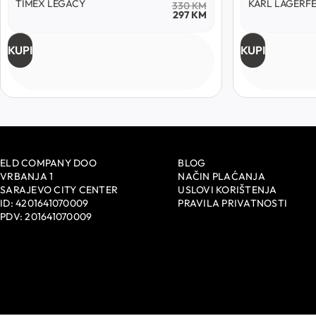
TIMEX LEGACY
KARL LAGERF
330
KM
297
KM
KUPI
KUPI
ELD COMPANY DOO
BLOG
VRBANJA 1
NAČIN PLAĆANJA
SARAJEVO CITY CENTER
USLOVI KORIŠTENJA
ID: 4201641070009
PRAVILA PRIVATNOSTI
PDV: 201641070009