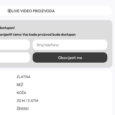
LIVE VIDEO PROIZVODA
 dostupan!
obavijestit ćemo Vas kada proizvod bude dostupan
Obavijesti me
ZLATNA
BEŽ
KOŽA
30 M / 3 ATM
ŽENSKI