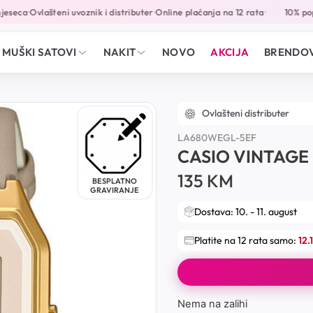
eseca
Ovlašteni uvoznik i distributer
Online plaćanja na 12 rata
10% popu
•
•
•
MUŠKI SATOVI
NAKIT
NOVO
AKCIJA
BRENDOV
Ovlašteni distributer
LA680WEGL-5EF
CASIO VINTAGE
135
KM
BESPLATNO
GRAVIRANJE
Dostava: 10. - 11. august
Platite na 12 rata samo:
12.
Nema na zalihi