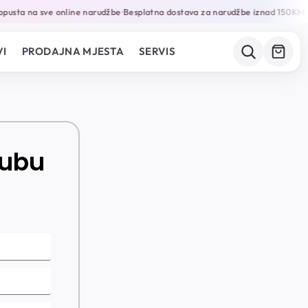
pusta na sve online narudžbe
Besplatna dostava za narudžbe iznad 150KM
G
•
•
I
PRODAJNA MJESTA
SERVIS
lubu