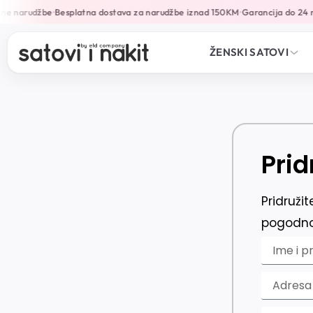
ine narudžbe
Besplatna dostava za narudžbe iznad 150KM
Garancija do 24 
•
•
ŽENSKI SATOVI
Prid
Pridruži
pogodno