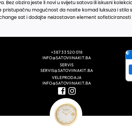
a. Bez obzira jeste li novi u svijetu satova ili iskusni kolek
 pristupačnu mogućnost da nosite komad luksuza i stila
hange sat i dodajte neizostavan element sofisticiranosti 
+387 33 520 018
INFO@SATOVIINAKIT.BA
SERVIS
SERVIS@SATOVIINAKIT.BA
VELEPRODAJA
INFO@SATOVIINAKIT.BA