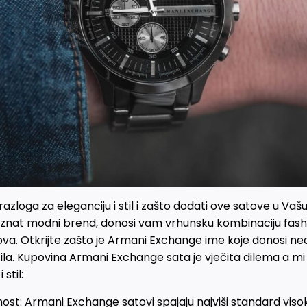
zloga za eleganciju i stil i zašto dodati ove satove u Vašu
oznat modni brend, donosi vam vrhunsku kombinaciju fash
ova. Otkrijte zašto je Armani Exchange ime koje donosi neo
 stila. Kupovina Armani Exchange sata je vječita dilema a 
stil:
znost: Armani Exchange satovi spajaju najviši standard viso