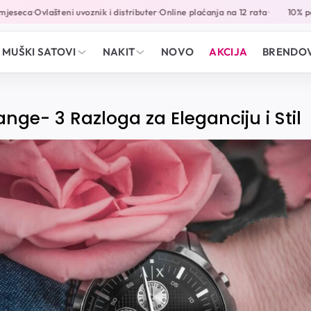
jeseca
Ovlašteni uvoznik i distributer
Online plaćanja na 12 rata
10% pop
•
•
•
MUŠKI SATOVI
NAKIT
NOVO
AKCIJA
BRENDOV
ge- 3 Razloga za Eleganciju i Stil