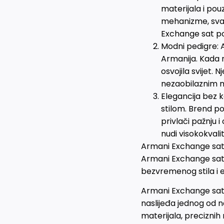
materijala i pou
mehanizme, svak
Exchange sat pos
Modni pedigre: 
Armanija. Kada 
osvojila svijet.
nezaobilaznim m
Elegancija bez 
stilom. Brend po
privlači pažnju 
nudi visokokvali
Armani Exchange sato
Armani Exchange sata,
bezvremenog stila i e
Armani Exchange satov
naslijeđa jednog od n
materijala, preciznih