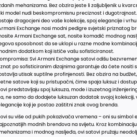
zdanih mehanizama. Bez obzira jeste li zaljubljenik u kvarc
i model nudi beskompromisnu preciznost i dugotrajnost
taje dragocjeni deo vaše kolekcije, spoj elegancije i vrhu
Armani Exchange nosi modni pedigre svjetski priznatog b
nosite Armani Exchange sat, nosite komadić modnog naslje
 Njegova sposobnost da se uklopi u razne modne kombinacij
odnim dodatkom koji ističe vašu sofisticiranost.
kompromisa: Svi Armani Exchange satovi odišu bezvreme
znat po sofisticiranim dizajnima garantuje da ćete nositi 
i ostavlja utisak suptilne profinjenosti. Bez obzira na budž
tetne satove koji su pristupačni, čime spaja luksuz i dostu
vi predstavljaju spoj luksuza, mode i izuzetnog inženjeri
 ne samo da dodajete luksuzan dodatak svojoj kolekciji, već
legancije koji je postao zaštitni znak ovog brenda.
i su više od pukih pokazivača vremena – oni su simbol ele
ajpoznatijih modnih brendova na svijetu. Kroz kombinaciju
 mehanizama i modnog nasljeđa, ovi satovi pružaju neodolj