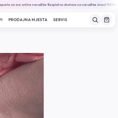
usta na sve online narudžbe
Besplatna dostava za narudžbe iznad 150KM
G
•
•
I
PRODAJNA MJESTA
SERVIS