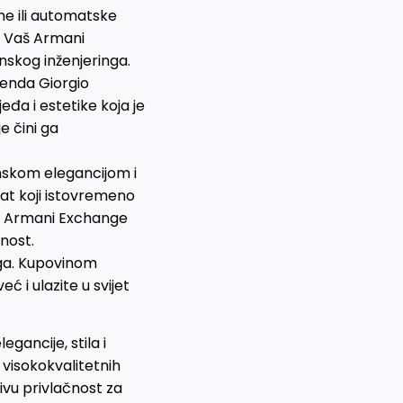
ne ili automatske
. Vaš Armani
nskog inženjeringa.
renda Giorgio
đa i estetike koja je
e čini ga
nskom elegancijom i
sat koji istovremeno
et, Armani Exchange
pnost.
nga. Kupovinom
 i ulazite u svijet
gancije, stila i
 visokokvalitetnih
ivu privlačnost za