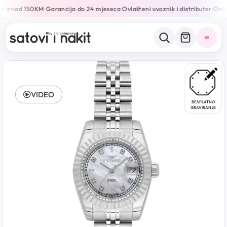
e iznad 150KM
Garancija do 24 mjeseca
Ovlašteni uvoznik i distributer
Onlin
•
•
•
VIDEO
BESPLATNO
GRAVIRANJE