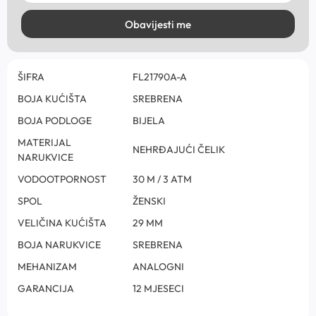
Obavijesti me
ŠIFRA
FL21790A-A
BOJA KUĆIŠTA
SREBRENA
BOJA PODLOGE
BIJELA
MATERIJAL
NEHRĐAJUĆI ČELIK
NARUKVICE
VODOOTPORNOST
30 M / 3 ATM
SPOL
ŽENSKI
VELIČINA KUĆIŠTA
29 MM
BOJA NARUKVICE
SREBRENA
MEHANIZAM
ANALOGNI
GARANCIJA
12 MJESECI