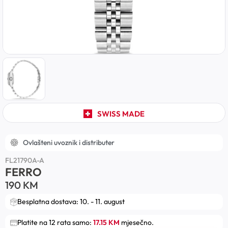
SWISS MADE
Ovlašteni uvoznik i distributer
FL21790A-A
FERRO
190
KM
Besplatna dostava: 10. - 11. august
Platite na 12 rata samo:
17.15 KM
mjesečno.