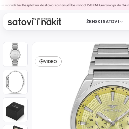
e narudžbe
Besplatna dostava za narudžbe iznad 150KM
Garancija do 24 mj
•
•
ŽENSKI SATOVI
VIDEO