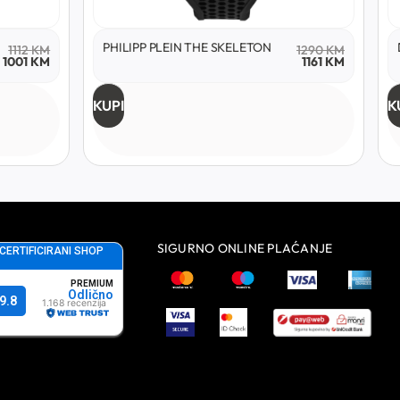
PHILIPP PLEIN THE SKELETON
1112
KM
1290
KM
1001
KM
1161
KM
KUPI
K
SIGURNO ONLINE PLAĆANJE