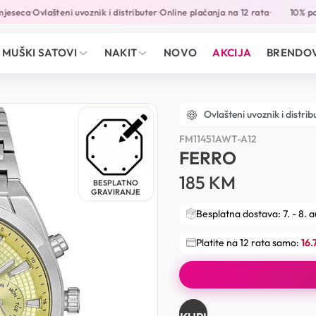
eseca
Ovlašteni uvoznik i distributer
Online plaćanja na 12 rata
10% popu
•
•
•
MUŠKI SATOVI
NAKIT
NOVO
AKCIJA
BRENDOV
Ovlašteni uvoznik i distrib
FM11451AWT-A12
FERRO
185
KM
BESPLATNO
GRAVIRANJE
Besplatna dostava: 7. - 8. 
Platite na 12 rata samo:
16