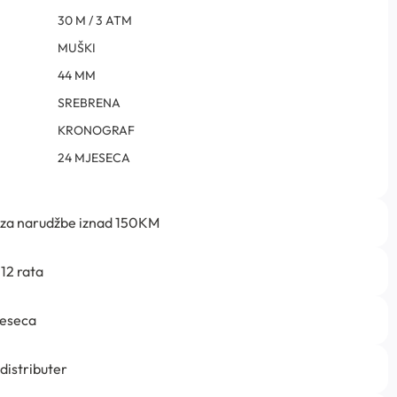
30 M / 3 ATM
MUŠKI
44 MM
SREBRENA
KRONOGRAF
24 MJESECA
 za narudžbe iznad 150KM
12 rata
jeseca
 distributer