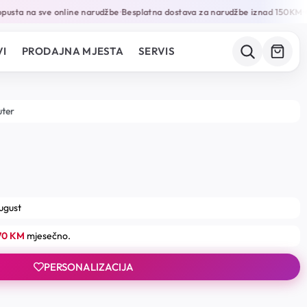
sta na sve online narudžbe
Besplatna dostava za narudžbe iznad 150KM
Ga
•
•
I
PRODAJNA MJESTA
SERVIS
uter
august
.70 KM
mjesečno.
PERSONALIZACIJA