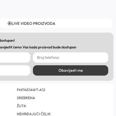
LIVE VIDEO PROIZVODA
 dostupan!
obavijestit ćemo Vas kada proizvod bude dostupan
Obavijesti me
FM11451AWT-A12
SREBRENA
ŽUTA
NEHRĐAJUĆI ČELIK