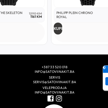
 THE SKELETON
PHILIPP PLEIN CHRONO
1290
KM
1161
KM
ROYAL
KUPI
+387 33 520 018
INFO@SATOVIINAKIT.BA
SERVIS
SERVIS@SATOVIINAKIT.BA
VELEPRODAJA
INFO@SATOVIINAKIT.BA