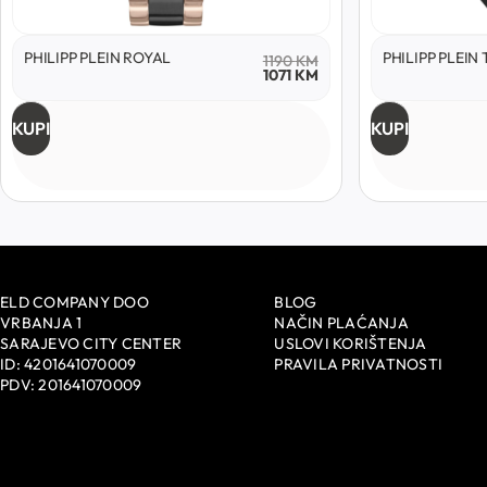
PHILIPP PLEIN ROYAL
PHILIPP PLEIN
1190
KM
1071
KM
KUPI
KUPI
ELD COMPANY DOO
BLOG
VRBANJA 1
NAČIN PLAĆANJA
SARAJEVO CITY CENTER
USLOVI KORIŠTENJA
ID: 4201641070009
PRAVILA PRIVATNOSTI
PDV: 201641070009