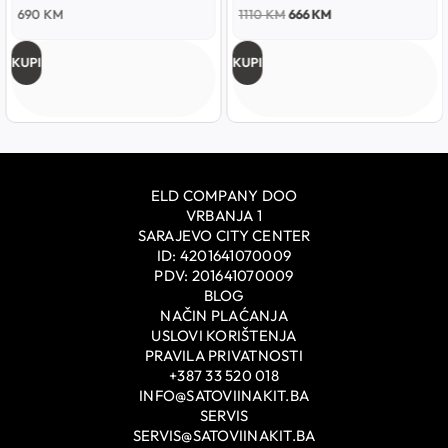
690
KM
1110
KM
666
KM
KUPI
KUPI
ELD COMPANY DOO
VRBANJA 1
SARAJEVO CITY CENTER
ID: 4201641070009
PDV: 201641070009
BLOG
NAČIN PLAĆANJA
USLOVI KORIŠTENJA
PRAVILA PRIVATNOSTI
+387 33 520 018
INFO@SATOVIINAKIT.BA
SERVIS
SERVIS@SATOVIINAKIT.BA