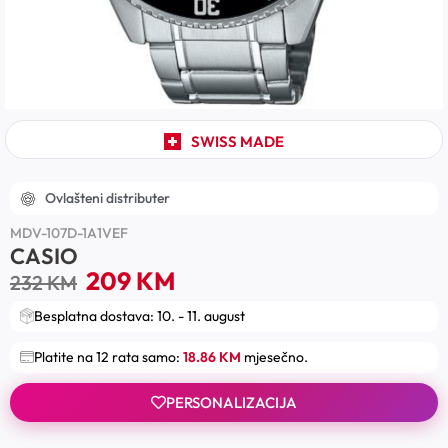
SWISS MADE
Ovlašteni distributer
MDV-107D-1A1VEF
CASIO
209
KM
232
KM
Besplatna dostava: 10. - 11. august
Platite na 12 rata samo:
18.86 KM
mjesečno.
PERSONALIZACIJA