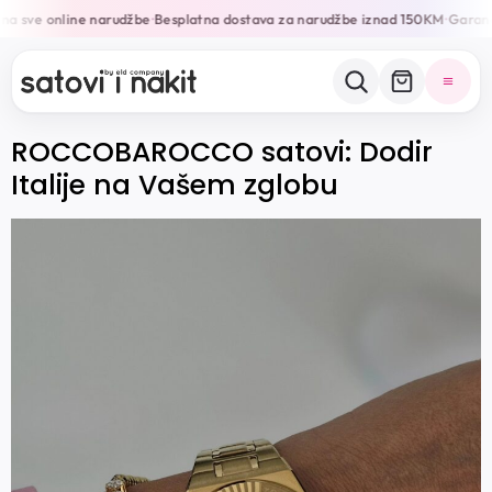
na sve online narudžbe
Besplatna dostava za narudžbe iznad 150KM
Garanci
•
•
ROCCOBAROCCO satovi: Dodir
Italije na Vašem zglobu