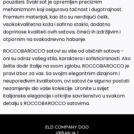
pouzdani. Svaki sat je opremljen preciznim
mehanizmom koji osigurava tačnost i dugotrajnost.
Premium materijali, kao što su nerđajući čelik,
visokokvalitetna koža i safirno staklo, dodatno
doprinose kvaliteti ovih satova, čineći ih izdržljivim i
otpornim na svakodnevno habanje.
ROCCOBAROCCO satovi su više od običnih satova –
oni su odraz vašeg stila, karaktera i sofisticiranosti. Ako
želite dodir Italije na svom zglobu, ROCCOBAROCCO je
pravi izbor za vas. Sa svojim elegantnim dizajnom i
neuporedivim kvalitetom, ovi satovi će sigurno postati
nezamjenjiv dio vaše kolekcije. Uronite u svijet
italijanske elegancije i otkrijte savršenstvo u svakom
detalju s ROCCOBAROCCO satovima.
ELD COMPANY DOO
VRBANJA 1