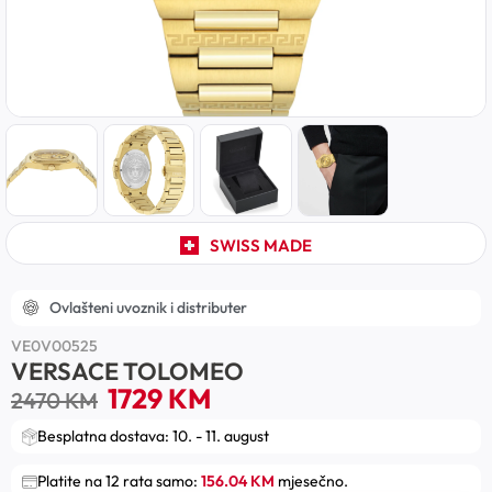
SWISS MADE
Ovlašteni uvoznik i distributer
VE0V00525
VERSACE TOLOMEO
1729
KM
2470
KM
Besplatna dostava: 10. - 11. august
Platite na 12 rata samo:
156.04 KM
mjesečno.