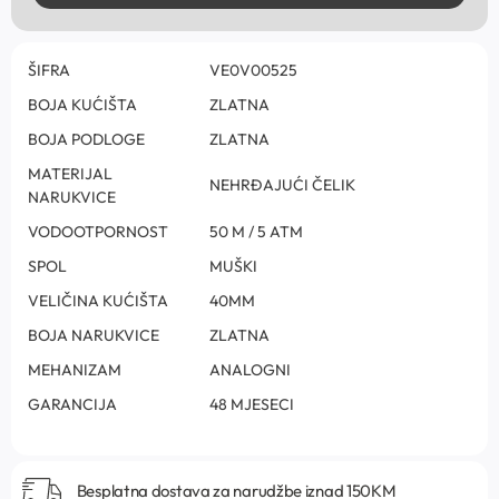
ŠIFRA
VE0V00525
BOJA KUĆIŠTA
ZLATNA
BOJA PODLOGE
ZLATNA
MATERIJAL
NEHRĐAJUĆI ČELIK
NARUKVICE
VODOOTPORNOST
50 M / 5 ATM
SPOL
MUŠKI
VELIČINA KUĆIŠTA
40MM
BOJA NARUKVICE
ZLATNA
MEHANIZAM
ANALOGNI
GARANCIJA
48 MJESECI
Besplatna dostava za narudžbe iznad 150KM