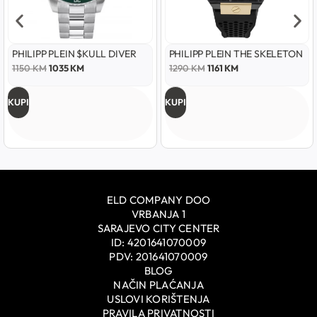
PHILIPP PLEIN $KULL DIVER
PHILIPP PLEIN THE SKELETON
1150
KM
1035
KM
1290
KM
1161
KM
KUPI
KUPI
ELD COMPANY DOO
VRBANJA 1
SARAJEVO CITY CENTER
ID: 4201641070009
PDV: 201641070009
BLOG
NAČIN PLAĆANJA
USLOVI KORIŠTENJA
PRAVILA PRIVATNOSTI