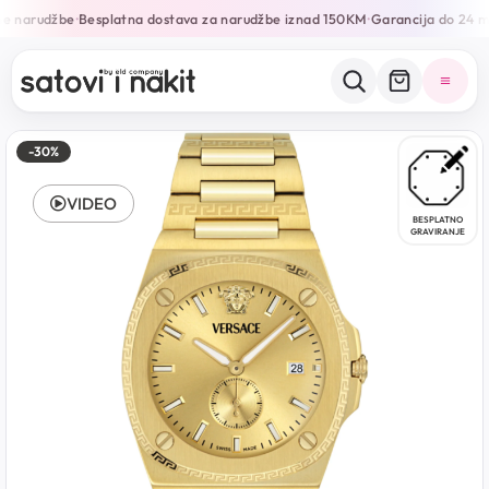
e narudžbe
Besplatna dostava za narudžbe iznad 150KM
Garancija do 24 mj
•
•
-30%
VIDEO
BESPLATNO
GRAVIRANJE