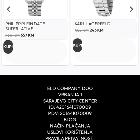
PHILIPP PLEIN DATE
KARL LAGERFELD
SUPERLATIVE
485
KM
243
KM
730
KM
657
KM
KUPI
KUPI
ELD COMPANY DOO
VRBANJA 1
SARAJEVO CITY CENTER
ID: 4201641070009
PDV: 201641070009
BLOG
NAČIN PLAĆANJA
USLOVI KORIŠTENJA
PRAVILA PRIVATNOSTI