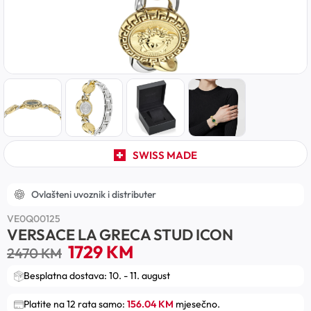
SWISS MADE
Ovlašteni uvoznik i distributer
VE0Q00125
VERSACE LA GRECA STUD ICON
1729
KM
2470
KM
Besplatna dostava: 10. - 11. august
Platite na 12 rata samo:
156.04 KM
mjesečno.