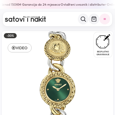
 iznad 150KM
Garancija do 24 mjeseca
Ovlašteni uvoznik i distributer
Online
•
•
•
-30%
VIDEO
BESPLATNO
GRAVIRANJE