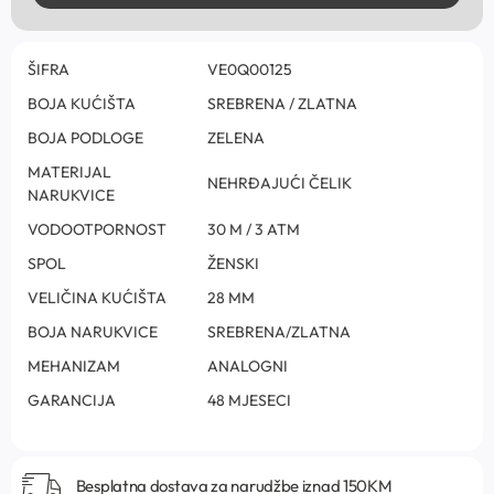
ŠIFRA
VE0Q00125
BOJA KUĆIŠTA
SREBRENA / ZLATNA
BOJA PODLOGE
ZELENA
MATERIJAL
NEHRĐAJUĆI ČELIK
NARUKVICE
VODOOTPORNOST
30 M / 3 ATM
SPOL
ŽENSKI
VELIČINA KUĆIŠTA
28 MM
BOJA NARUKVICE
SREBRENA/ZLATNA
MEHANIZAM
ANALOGNI
GARANCIJA
48 MJESECI
Besplatna dostava za narudžbe iznad 150KM