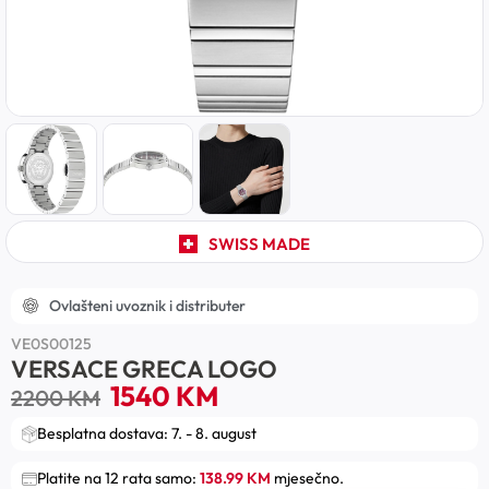
SWISS MADE
Ovlašteni uvoznik i distributer
VE0S00125
VERSACE GRECA LOGO
1540
KM
2200
KM
Besplatna dostava: 7. - 8. august
Platite na 12 rata samo:
138.99 KM
mjesečno.