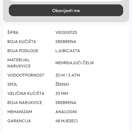
Obavijesti me
ŠIFRA
VE0S00125
BOJA KUĆIŠTA
SREBRENA
BOJA PODLOGE
LJUBICASTA
MATERIJAL
NEHRĐAJUĆI ČELIK
NARUKVICE
VODOOTPORNOST
30 M / 3 ATM
SPOL
ŽENSKI
VELIČINA KUĆIŠTA
33 MM
BOJA NARUKVICE
SREBRENA
MEHANIZAM
ANALOGNI
GARANCIJA
48 MJESECI