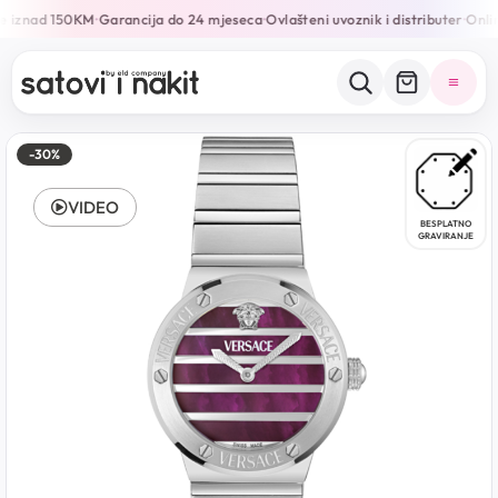
e iznad 150KM
Garancija do 24 mjeseca
Ovlašteni uvoznik i distributer
Onlin
•
•
•
-30%
VIDEO
BESPLATNO
GRAVIRANJE