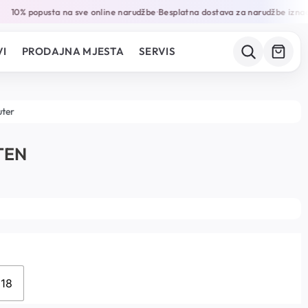
10% popusta na sve online narudžbe
Besplatna dostava za narudžbe iznad
•
I
PRODAJNA MJESTA
SERVIS
uter
TEN
18