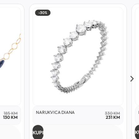
-30%
NARUKVICA DIANA
185
KM
330
KM
130
KM
231
KM
K
KUPI