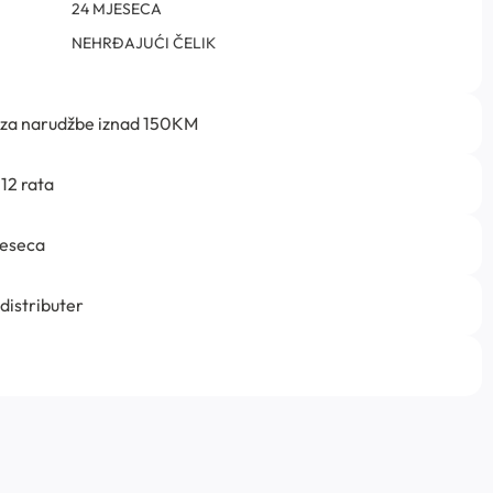
24 MJESECA
NEHRĐAJUĆI ČELIK
 za narudžbe iznad 150KM
12 rata
jeseca
 distributer