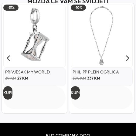
MOŽDA ĆE VAM SE SVIDJETI
-31%
-10%
PRIVJESAK MY WORLD
PHILIPP PLEIN OGRLICA
39
KM
27
KM
374
KM
337
KM
KUPI
KUPI
ELD COMPANY DOO