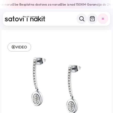
ine narudžbe
Besplatna dostava za narudžbe iznad 150KM
Garancija do 24 
•
•
VIDEO