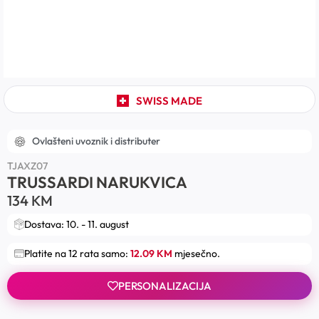
SWISS MADE
Ovlašteni uvoznik i distributer
TJAXZ07
TRUSSARDI NARUKVICA
134
KM
Dostava: 10. - 11. august
Platite na 12 rata samo:
12.09 KM
mjesečno.
PERSONALIZACIJA