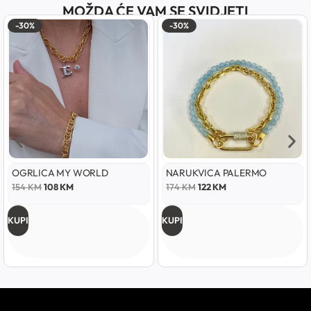
MOŽDA ĆE VAM SE SVIDJETI
-30%
-30%
OGRLICA MY WORLD
NARUKVICA PALERMO
154
KM
108
KM
174
KM
122
KM
KUPI
KUPI