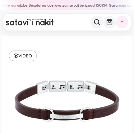
online narudžbe
Besplatna dostava za narudžbe iznad 150KM
Garancija do 2
•
•
VIDEO