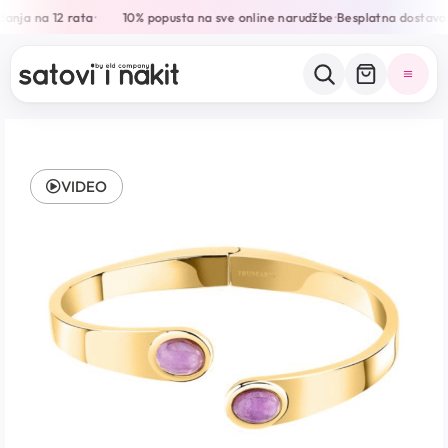
anja na 12 rata
10% popusta na sve online narudžbe
Besplatna dostava 
•
•
VIDEO