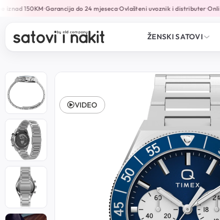
 iznad 150KM
Garancija do 24 mjeseca
Ovlašteni uvoznik i distributer
Online
•
•
•
ŽENSKI SATOVI
VIDEO