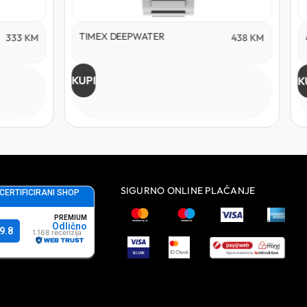
TIMEX DEEPWATER
333
KM
438
KM
KUPI
K
SIGURNO ONLINE PLAĆANJE