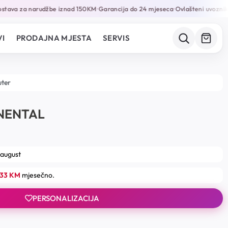
tava za narudžbe iznad 150KM
Garancija do 24 mjeseca
Ovlašteni uvoznik i 
•
•
I
PRODAJNA MJESTA
SERVIS
uter
NENTAL
 august
.33 KM
mjesečno.
PERSONALIZACIJA