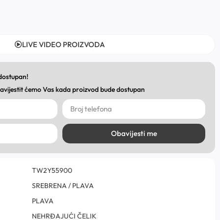
LIVE VIDEO PROIZVODA
 dostupan!
obavijestit ćemo Vas kada proizvod bude dostupan
Obavijesti me
TW2Y55900
SREBRENA / PLAVA
PLAVA
NEHRĐAJUĆI ČELIK