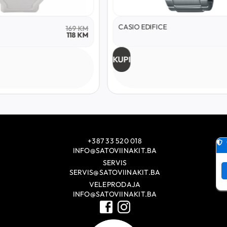
CASIO EDIFICE
169
KM
118
KM
KUPI
+387 33 520 018
INFO@SATOVIINAKIT.BA
SERVIS
SERVIS@SATOVIINAKIT.BA
VELEPRODAJA
INFO@SATOVIINAKIT.BA