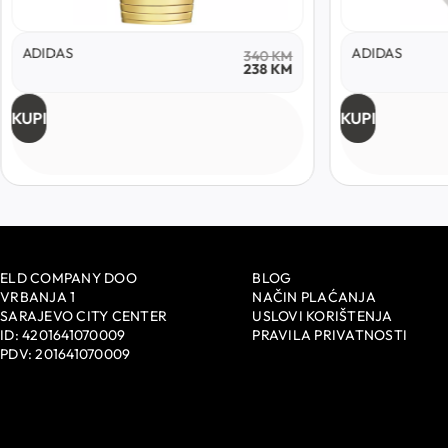
ADIDAS
ADIDAS
340
KM
238
KM
KUPI
KUPI
ELD COMPANY DOO
BLOG
VRBANJA 1
NAČIN PLAĆANJA
SARAJEVO CITY CENTER
USLOVI KORIŠTENJA
ID: 4201641070009
PRAVILA PRIVATNOSTI
PDV: 201641070009