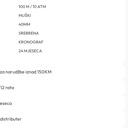
100 M / 10 ATM
MUŠKI
40MM
SREBRENA
KRONOGRAF
24 MJESECA
 za narudžbe iznad 150KM
12 rata
jeseca
 distributer