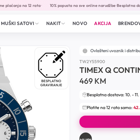
 plaćanja na 12 rata
10% popusta na sve online narudžbe
Besplatna dos
•
•
MUŠKI SATOVI
NAKIT
NOVO
AKCIJA
BRENDOV
Ovlašteni uvoznik i distrib
TW2Y55900
TIMEX Q CONTI
469
KM
BESPLATNO
GRAVIRANJE
Besplatna dostava: 10. - 11.
Platite na 12 rata samo:
42