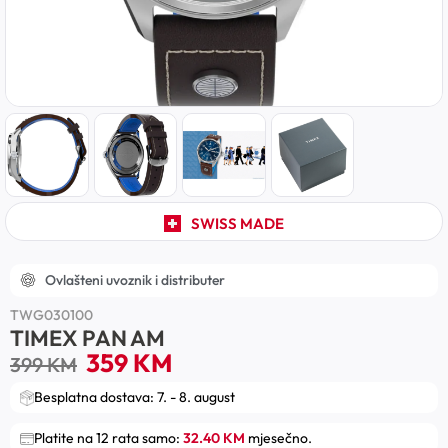
SWISS MADE
Ovlašteni uvoznik i distributer
TWG030100
TIMEX PAN AM
359
KM
399
KM
Besplatna dostava: 7. - 8. august
Platite na 12 rata samo:
32.40 KM
mjesečno.