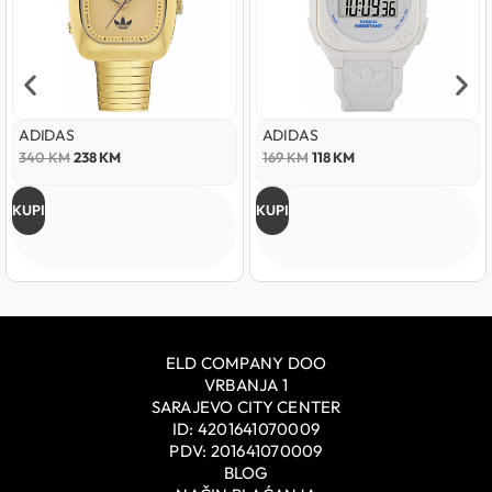
ADIDAS
ADIDAS
340
KM
238
KM
169
KM
118
KM
KUPI
KUPI
ELD COMPANY DOO
VRBANJA 1
SARAJEVO CITY CENTER
ID: 4201641070009
PDV: 201641070009
BLOG