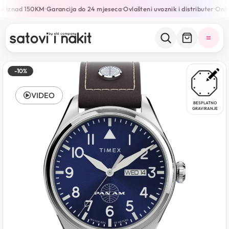
e iznad 150KM
Garancija do 24 mjeseca
Ovlašteni uvoznik i distributer
Onlin
•
•
•
-10%
VIDEO
BESPLATNO
GRAVIRANJE