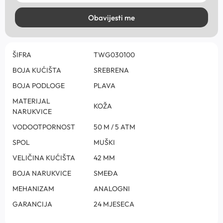
Obavijesti me
ŠIFRA
TWG030100
BOJA KUĆIŠTA
SREBRENA
BOJA PODLOGE
PLAVA
MATERIJAL
KOŽA
NARUKVICE
VODOOTPORNOST
50 M / 5 ATM
SPOL
MUŠKI
VELIČINA KUĆIŠTA
42 MM
BOJA NARUKVICE
SMEĐA
MEHANIZAM
ANALOGNI
GARANCIJA
24 MJESECA