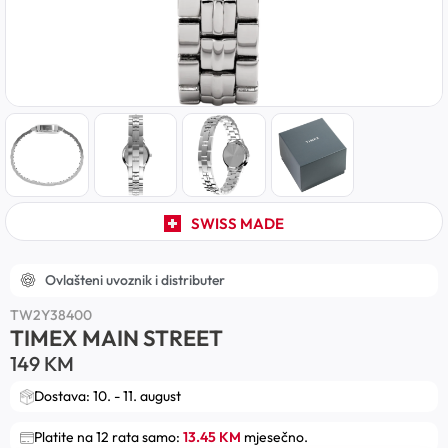
SWISS MADE
Ovlašteni uvoznik i distributer
TW2Y38400
TIMEX MAIN STREET
149
KM
Dostava: 10. - 11. august
Platite na 12 rata samo:
13.45 KM
mjesečno.