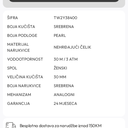
ŠIFRA
TW2Y38400
BOJA KUĆIŠTA
SREBRENA
BOJA PODLOGE
PEARL
MATERIJAL
NEHRĐAJUĆI ČELIK
NARUKVICE
VODOOTPORNOST
30 M / 3 ATM
SPOL
ŽENSKI
VELIČINA KUĆIŠTA
30 MM
BOJA NARUKVICE
SREBRENA
MEHANIZAM
ANALOGNI
GARANCIJA
24 MJESECA
Besplatna dostava za narudžbe iznad 150KM