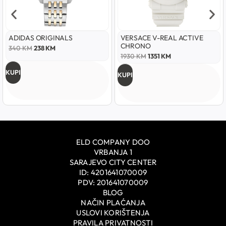
ADIDAS ORIGINALS
VERSACE V-REAL ACTIVE
CHRONO
340
KM
238
KM
1930
KM
1351
KM
KUPI
KUPI
ELD COMPANY DOO
VRBANJA 1
SARAJEVO CITY CENTER
ID: 4201641070009
PDV: 201641070009
BLOG
NAČIN PLAĆANJA
USLOVI KORIŠTENJA
PRAVILA PRIVATNOSTI