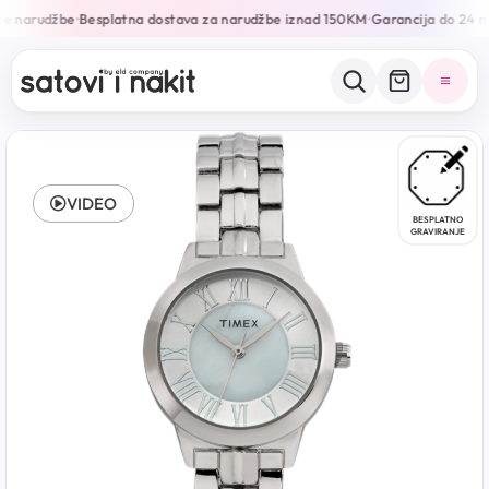
ne narudžbe
Besplatna dostava za narudžbe iznad 150KM
Garancija do 24 m
•
•
VIDEO
BESPLATNO
GRAVIRANJE