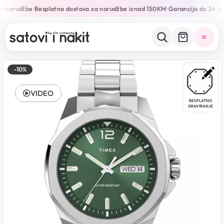
e narudžbe
Besplatna dostava za narudžbe iznad 150KM
Garancija do 24 mj
•
•
-10%
VIDEO
BESPLATNO
GRAVIRANJE