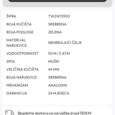
ŠIFRA
TW2W13900
BOJA KUĆIŠTA
SREBRENA
BOJA PODLOGE
ZELENA
MATERIJAL
NEHRĐAJUĆI ČELIK
NARUKVICE
VODOOTPORNOST
50 M / 5 ATM
SPOL
MUŠKI
VELIČINA KUĆIŠTA
44 MM
BOJA NARUKVICE
SREBRENA
MEHANIZAM
ANALOGNI
GARANCIJA
24 MJESECA
Besplatna dostava za narudžbe iznad 150KM