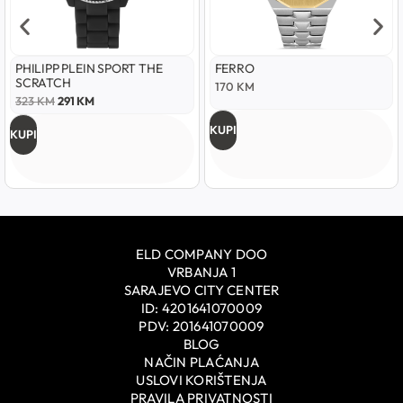
PHILIPP PLEIN SPORT THE
FERRO
SCRATCH
170
KM
323
KM
291
KM
KUPI
KUPI
ELD COMPANY DOO
VRBANJA 1
SARAJEVO CITY CENTER
ID: 4201641070009
PDV: 201641070009
BLOG
NAČIN PLAĆANJA
USLOVI KORIŠTENJA
PRAVILA PRIVATNOSTI