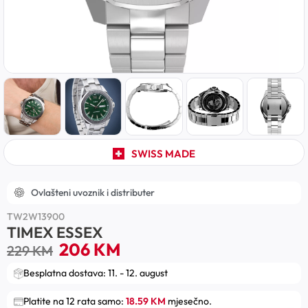
SWISS MADE
Ovlašteni uvoznik i distributer
TW2W13900
TIMEX ESSEX
206
KM
229
KM
Besplatna dostava: 11. - 12. august
Platite na 12 rata samo:
18.59 KM
mjesečno.