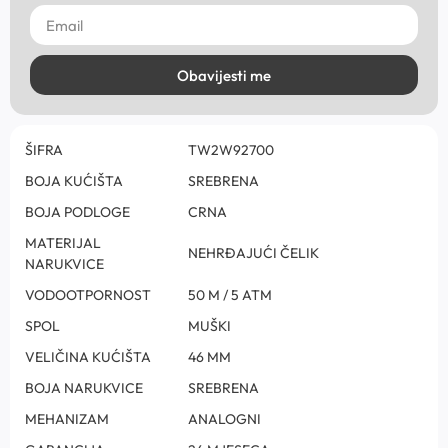
Obavijesti me
ŠIFRA
TW2W92700
BOJA KUĆIŠTA
SREBRENA
BOJA PODLOGE
CRNA
MATERIJAL
NEHRĐAJUĆI ČELIK
NARUKVICE
VODOOTPORNOST
50 M / 5 ATM
SPOL
MUŠKI
VELIČINA KUĆIŠTA
46 MM
BOJA NARUKVICE
SREBRENA
MEHANIZAM
ANALOGNI