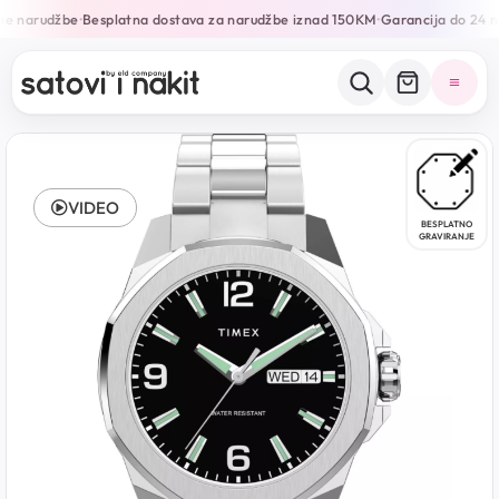
ne narudžbe
Besplatna dostava za narudžbe iznad 150KM
Garancija do 24 m
•
•
VIDEO
BESPLATNO
GRAVIRANJE