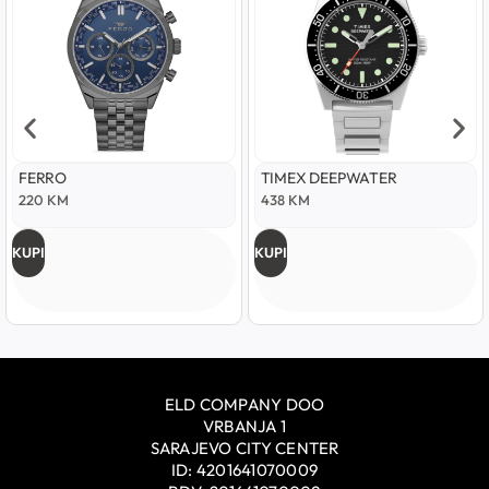
FERRO
TIMEX DEEPWATER
220
KM
438
KM
KUPI
KUPI
ELD COMPANY DOO
VRBANJA 1
SARAJEVO CITY CENTER
ID: 4201641070009