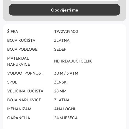
Obavijesti me
ŠIFRA
TW2V39400
BOJA KUĆIŠTA
ZLATNA
BOJA PODLOGE
SEDEF
MATERIJAL
NEHRĐAJUĆI ČELIK
NARUKVICE
VODOOTPORNOST
30 M / 3 ATM
SPOL
ŽENSKI
VELIČINA KUĆIŠTA
28 MM
BOJA NARUKVICE
ZLATNA
MEHANIZAM
ANALOGNI
GARANCIJA
24 MJESECA