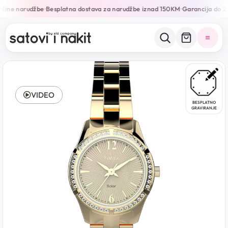
line narudžbe
Besplatna dostava za narudžbe iznad 150KM
Garancija do 24
•
•
VIDEO
BESPLATNO
GRAVIRANJE