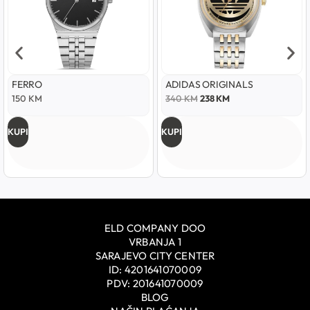
FERRO
ADIDAS ORIGINALS
150
KM
340
KM
238
KM
KUPI
KUPI
ELD COMPANY DOO
VRBANJA 1
SARAJEVO CITY CENTER
ID: 4201641070009
PDV: 201641070009
BLOG