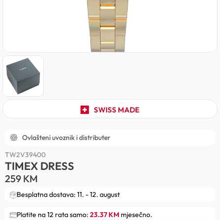
SWISS MADE
Ovlašteni uvoznik i distributer
TW2V39400
TIMEX DRESS
259
KM
Besplatna dostava: 11. - 12. august
Platite na 12 rata samo:
23.37 KM
mjesečno.