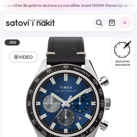
ne narudžbe
Besplatna dostava za narudžbe iznad 150KM
Garancija do 24 m
•
•
-10%
VIDEO
BESPLATNO
GRAVIRANJE