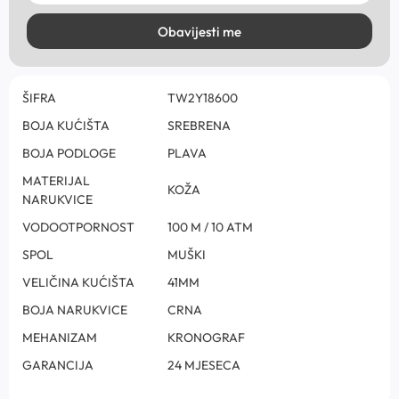
Obavijesti me
ŠIFRA
TW2Y18600
BOJA KUĆIŠTA
SREBRENA
BOJA PODLOGE
PLAVA
MATERIJAL
KOŽA
NARUKVICE
VODOOTPORNOST
100 M / 10 ATM
SPOL
MUŠKI
VELIČINA KUĆIŠTA
41MM
BOJA NARUKVICE
CRNA
MEHANIZAM
KRONOGRAF
GARANCIJA
24 MJESECA