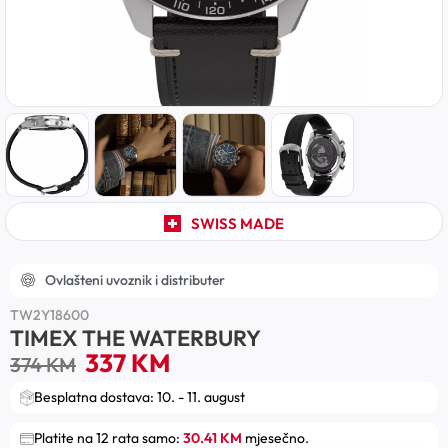
SWISS MADE
Ovlašteni uvoznik i distributer
TW2Y18600
TIMEX THE WATERBURY
337
KM
374
KM
Besplatna dostava: 10. - 11. august
Platite na 12 rata samo:
30.41 KM
mjesečno.