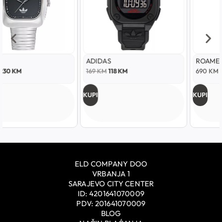
ADIDAS
ROAMER DEEP SEA
169
KM
118
KM
690
KM
KUPI
KUPI
ELD COMPANY DOO
VRBANJA 1
SARAJEVO CITY CENTER
ID: 4201641070009
PDV: 201641070009
BLOG