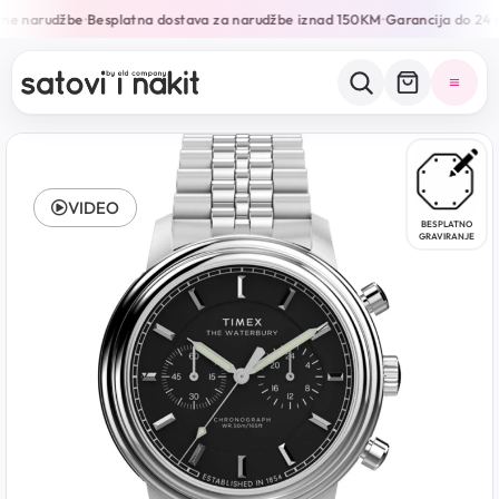
ine narudžbe
Besplatna dostava za narudžbe iznad 150KM
Garancija do 24 
•
•
VIDEO
BESPLATNO
GRAVIRANJE