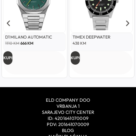
D1 MILANO AUTOMATIC
TIMEX DEEPWATER
1110
KM
666
KM
438
KM
KUPI
KUPI
ELD COMPANY DOO
VRBANJA 1
SARAJEVO CITY CENTER
ID: 4201641070009
PDV: 201641070009
BLOG