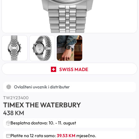
SWISS MADE
Ovlašteni uvoznik i distributer
TW2Y23400
TIMEX THE WATERBURY
438
KM
Besplatna dostava: 10. - 11. august
Platite na 12 rata samo:
39.53 KM
mjesečno.