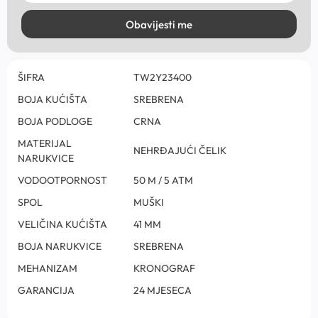
Obavijesti me
ŠIFRA
TW2Y23400
BOJA KUĆIŠTA
SREBRENA
BOJA PODLOGE
CRNA
MATERIJAL
NEHRĐAJUĆI ČELIK
NARUKVICE
VODOOTPORNOST
50 M / 5 ATM
SPOL
MUŠKI
VELIČINA KUĆIŠTA
41 MM
BOJA NARUKVICE
SREBRENA
MEHANIZAM
KRONOGRAF
GARANCIJA
24 MJESECA